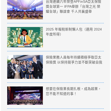
台灣連續六年榮登APFinSA亞太保險
獎全球第一 IFPA舉辦「台灣之光 榮
耀全球」聯誼會 千人共襄盛舉
2025 年報稅新制懶人包（適用 2024
年度所得）
保險業務人員每年持續積極爭取亞太
保險獎 以保持競爭力並不斷突破自我
想要在保險業長期扎根，成為超業，
您不能不知道的事！