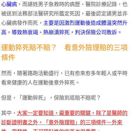
心臟病
，而諶姓男子急救時的病歷、醫院診療記錄，也
被送到法務部法醫研究所鑑定死因，最後認定諶男並非
心臟病發作而死，
主要是因激烈運動後造成體溫突然升
高，導致熱衰竭、熱崩潰猝死，判決保險公司敗訴。
運動猝死賠不賠？ 看意外險理賠的三項
條件
然而，隨著路跑活動盛行，已有愈來愈多年輕人或平時
看來健康的人在運動後意外猝死。
但是，「運動猝死」，保險到底賠不賠呢？
其中，
大家一定要知道，最重要的關鍵，除了是醫師的
診斷證明書之外，「意外險理賠」的三項條件－外來