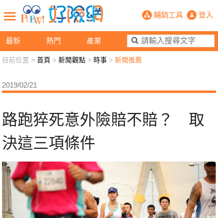
路跑猝死意外險賠不賠？ 取決這三項
輔銷工具
登入
最新
熱門
產業
目前位置 >
首頁
>
新聞觀點
>
時事
>
新聞推薦
新聞觀點
業務交流
好險懂生活
好險談健康
2019/02/21
退休先準備
好險學堂
輔銷工具
活動專區
路跑猝死意外險賠不賠？ 取
決這三項條件