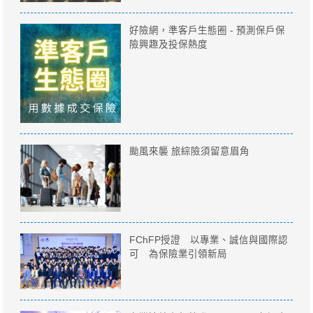
好險網，準客戶生態圈 - 預測保戶保
險興趣及投保熱度
颱風來襲 旅綜險須留意眉角
FChFP授證 以專業、誠信與國際認
可 為保險業引領新局