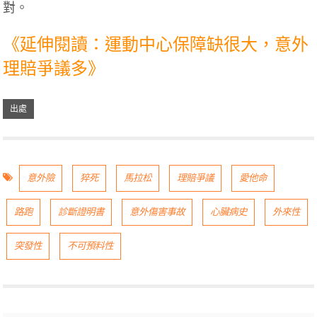
對。
《延伸閱讀：運動中心保障缺很大，意外
理賠爭議多》
意外險
猝死
馬拉松
理賠爭議
愛他命
路跑
診斷證明書
意外傷害事故
心臟病史
外來性
突發性
不可預料性