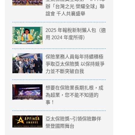
辦「台灣之光 榮耀全球」聯
誼會 千人共襄盛舉
2025 年報稅新制懶人包（適
用 2024 年度所得）
保險業務人員每年持續積極
爭取亞太保險獎 以保持競爭
力並不斷突破自我
想要在保險業長期扎根，成
為超業，您不能不知道的
事！
亞太保險獎~引領保險夥伴
榮登國際舞台