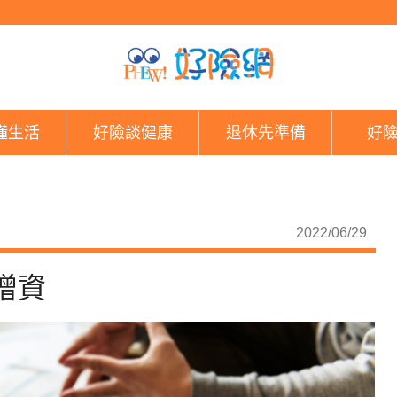
確診若達20％ 兆豐產
懂生活
好險談健康
退休先準備
好
2022/06/29
增資