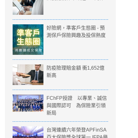
好險網，準客戶生態圈 - 預
測保戶保險興趣及投保熱度
防疫險理賠金額 衝1,652億
新高
FChFP授證 以專業、誠信
與國際認可 為保險業引領
新局
台灣連續六年榮登APFinSA
亞太保險獎全球第一 IFPA舉