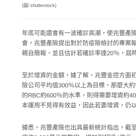
(圖/ shutterstock)
年底可能還會有一波確診高潮，使兆豐產險
會，兆豐產險提出對於防疫險檢討的專案
親自簡報，並且估計若確診率達20％，屆
至於增資的金額，據了解，兆豐金控方面初
險公司平均值300％以上為目標，那麼大
的RBC約600％的水準，則得需要增資約
本運用不見得有效益，因此若要增資，仍以
據悉，兆豐產險也出具最新統計指出，截至