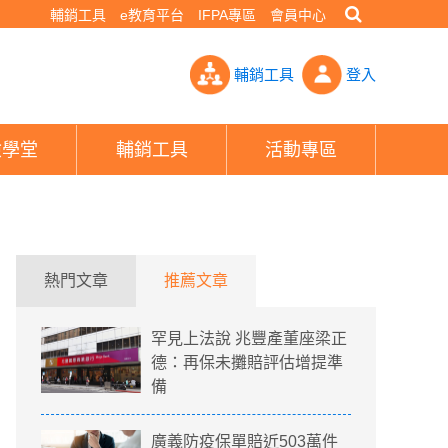
輔銷工具
e教育平台
IFPA專區
會員中心
恐需增資- PHEW!好險網
輔銷工具
登入
險學堂
輔銷工具
活動專區
熱門文章
推薦文章
罕見上法說 兆豐產董座梁正
德：再保未攤賠評估增提準
備
廣義防疫保單賠近503萬件