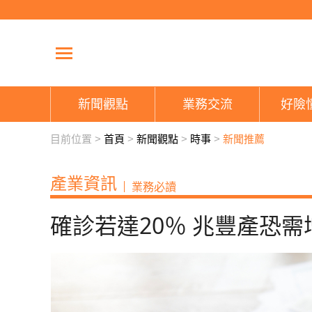
新聞觀點
業務交流
好險
目前位置 >
首頁
>
新聞觀點
>
時事
>
新聞推薦
產業資訊
業務必讀
確診若達20％ 兆豐產恐需