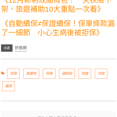
《
12月新制攸關荷包！ 失扶險下
架、旅遊補助10大重點一次看
》
《
自動續保≠保證續保！保單條款漏
了一細節 小心生病後被拒保
》
好險網
保險
遺產稅
保單
國稅局
財產
存款
繼承