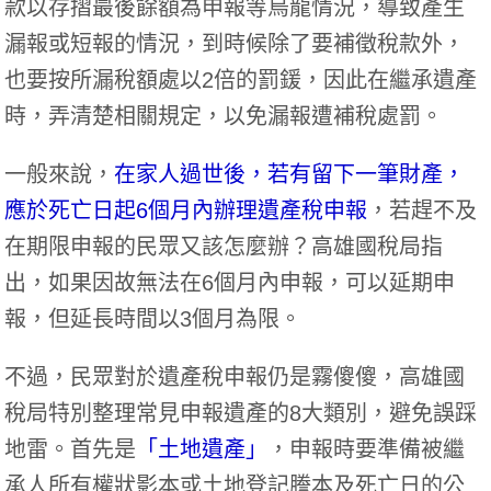
款以存摺最後餘額為申報等烏龍情況，導致產生
漏報或短報的情況，到時候除了要補徵稅款外，
也要按所漏稅額處以2倍的罰鍰，因此在繼承遺產
時，弄清楚相關規定，以免漏報遭補稅處罰。
一般來說，
在家人過世後，若有留下一筆財產，
應於死亡日起6個月內辦理遺產稅申報
，若趕不及
在期限申報的民眾又該怎麼辦？高雄國稅局指
出，如果因故無法在6個月內申報，可以延期申
報，但延長時間以3個月為限。
不過，民眾對於遺產稅申報仍是霧傻傻，高雄國
稅局特別整理常見申報遺產的8大類別，避免誤踩
地雷。首先是
「土地遺產」
，申報時要準備被繼
承人所有權狀影本或土地登記謄本及死亡日的公