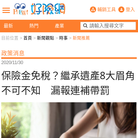
保險金免稅？繼承遺產8大眉角不可不
輔銷工具
登入
最新
熱門
產業
目前位置 >
首頁
>
新聞觀點
>
時事
>
新聞推薦
新聞觀點
業務交流
好險懂生活
好險談健康
政策消息
退休先準備
好險學堂
輔銷工具
活動專區
2020/11/30
保險金免稅？繼承遺產8大眉角
不可不知 漏報連補帶罰