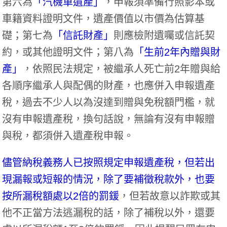
第六為
「汽機車遺產」
，申報須準備行照影本或
車籍資料證明文件，遺產價值以市價為估算基
礎；第七為
「信託財產」
則應檢附遺囑或信託契
約，或其他證明文件；第八為
「生前2年內贈與財
產」
，依照民法規定，被繼承人死亡前2年贈與給
各順序繼承人與配偶的財產，也應併入申報遺產
稅，過去不少人以為沒達到贈與免稅額門檻，就
沒有申報遺產稅，換句話說，無論有沒有申報贈
與稅，都須併入遺產稅申報。
儘管納稅義務人已按照規定申報遺產稅，但若出
現漏報或短報的情況，除了要補徵稅款外，也要
按所漏稅額處以2倍的罰鍰
，但若故意以詐欺或其
他不正當方法逃漏稅的話，除了補稅以外，還要