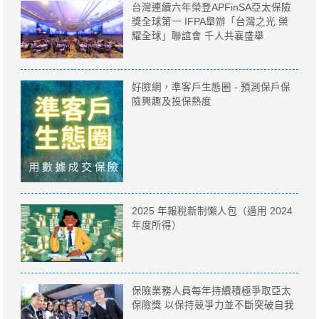
台灣連續六年榮登APFinSA亞太保險
獎全球第一 IFPA舉辦「台灣之光 榮
耀全球」聯誼會 千人共襄盛舉
好險網，準客戶生態圈 - 預測保戶保
險興趣及投保熱度
2025 年報稅新制懶人包（適用 2024
年度所得）
保險業務人員每年持續積極爭取亞太
保險獎 以保持競爭力並不斷突破自我