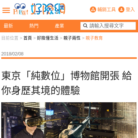
東京「純數位」博物館開張 給你身歷
輔銷工具
登入
最新
熱門
產業
目前位置 >
首頁
>
好險懂生活
>
親子兩性
>
親子教育
新聞觀點
業務交流
好險懂生活
好險談健康
2018/02/08
退休先準備
好險學堂
輔銷工具
活動專區
東京「純數位」博物館開張 給
你身歷其境的體驗