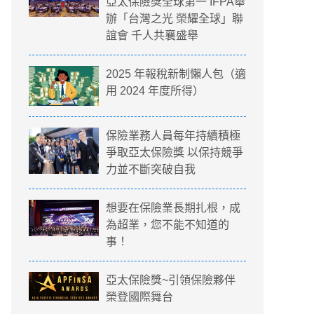
亞太保險獎全球第一 IFPA舉
辦「台灣之光 榮耀全球」聯
誼會 千人共襄盛舉
2025 年報稅新制懶人包（適
用 2024 年度所得）
保險業務人員每年持續積極
爭取亞太保險獎 以保持競爭
力並不斷突破自我
想要在保險業長期扎根，成
為超業，您不能不知道的
事！
亞太保險獎~引領保險夥伴
榮登國際舞台