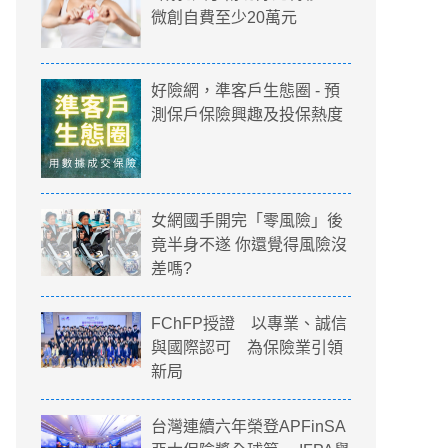
微創自費至少20萬元
好險網，準客戶生態圈 - 預
測保戶保險興趣及投保熱度
女網國手開完「零風險」後
竟半身不遂 你還覺得風險沒
差嗎?
FChFP授證 以專業、誠信
與國際認可 為保險業引領
新局
台灣連續六年榮登APFinSA