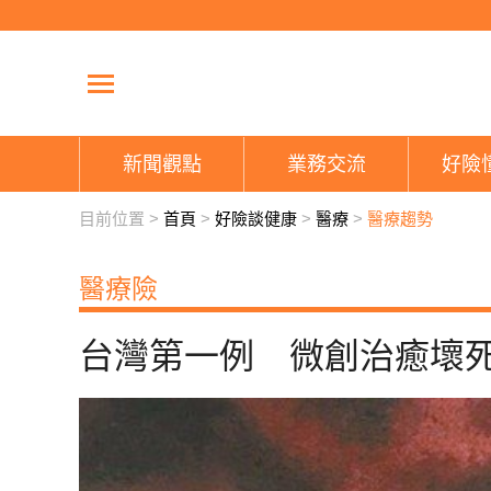
新聞觀點
業務交流
好險
目前位置 >
首頁
>
好險談健康
>
醫療
>
醫療趨勢
醫療險
台灣第一例 微創治癒壞死