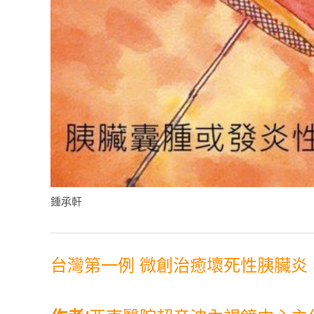
鍾承軒
台灣第一例 微創治癒壞死性胰臟炎