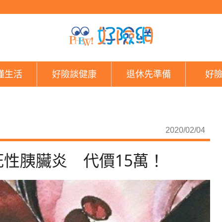
台灣第一例 微創治癒
懂生活
好險談健康
退休先準備
好
2020/02/04
性胰臟炎 代價15萬！