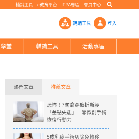
輔銷工具
e教育平台
IFPA專區
會員中心
壞死性胰臟炎 代價15萬！- PHEW!好險網
輔銷工具
登入
險學堂
輔銷工具
活動專區
熱門文章
推薦文章
恐怖！7旬翁穿褲折斷腰
「差點失能」 靠微創手術
恢復行動力
5成乳癌手術切除免轉移