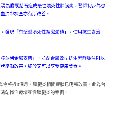
發現為膽囊結石造成急性壞死性胰臟炎，醫師初步為患
與血清學檢查亦有所改善。
查，發現「有壁型壞死性組織淤積」，使用抗生素治
管腔並列金屬支架」，並配合廣效型抗生素靜脈注射以
症狀逐漸改善，終於又可以享受健康美食。
迄今將近3個月，胰臟炎相關症狀已明顯改善，此為台
併清創術治療壞死性胰臟炎的案例。