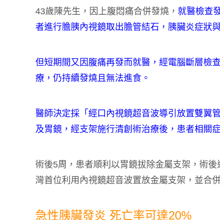
43歲陳先生，因上腹悶痛合併發燒，
就醫檢查
者進行膽胰內視鏡取出膽管結石，胰臟炎症狀
但短期間又因腹痛再發而就醫，經電腦斷層檢
療，仍持續發燒且無法進食。
醫師決定採「經口內視鏡超音波導引放置雙翼
及胃鏡，經支架施行清創術治療後，患者相關
術後5周，患者順利以胃鏡拔除金屬支架，術後
灣首位利用內視鏡超音波置放金屬支架，並合
急性胰臟發炎 死亡率可達20%