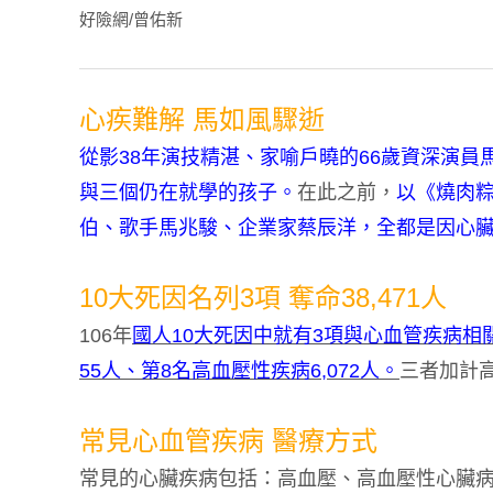
好險網/曾佑新
心疾難解 馬如風驟逝
從影38年演技精湛、家喻戶曉的66歲資深演
與三個仍在就學的孩子。
在此之前，
以《燒肉
伯、歌手馬兆駿、企業家蔡辰洋，全都是因心
10大死因名列3項 奪命38,471人
106年
國人10大死因中就有3項與心血管疾病相關，
55人、第8名高血壓性疾病6,072人。
三者加計高
常見心血管疾病 醫療方式
常見的心臟疾病包括：高血壓、高血壓性心臟病、