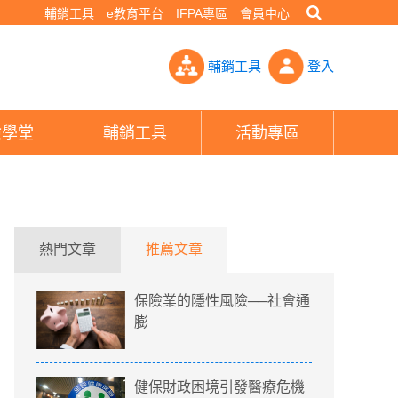
輔銷工具
e教育平台
IFPA專區
會員中心
健保不一定付！- PHEW!好險網
輔銷工具
登入
險學堂
輔銷工具
活動專區
熱門文章
推薦文章
保險業的隱性風險──社會通
膨
健保財政困境引發醫療危機