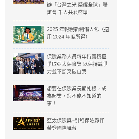
辦「台灣之光 榮耀全球」聯
誼會 千人共襄盛舉
2025 年報稅新制懶人包（適
用 2024 年度所得）
保險業務人員每年持續積極
爭取亞太保險獎 以保持競爭
力並不斷突破自我
想要在保險業長期扎根，成
為超業，您不能不知道的
事！
亞太保險獎~引領保險夥伴
榮登國際舞台