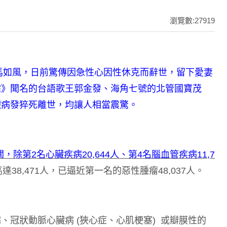
瀏覽數:27919
員馬如風，日前驚傳因急性心因性休克而辭世，留下愛妻
粽》聞名的台語歌王郭金發、海角七號的北管國寶茂
臟病發猝死離世，均讓人相當震驚。
除第2名心臟疾病20,644人、第4名腦血管疾病11,7
達38,471人，已逼近第一名的惡性腫瘤48,037人。
冠狀動脈心臟病 (狹心症、心肌梗塞) 或瓣膜性的