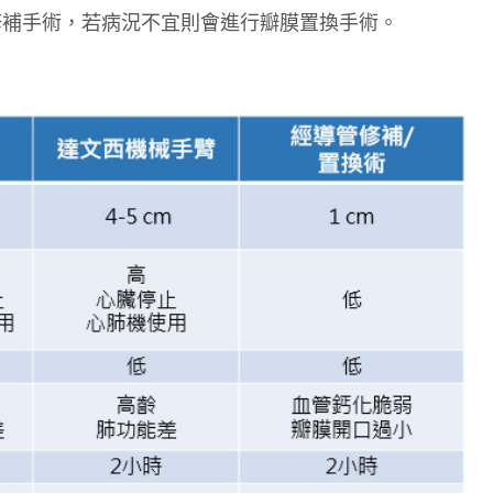
修補手術，若病況不宜則會進行瓣膜置換手術。