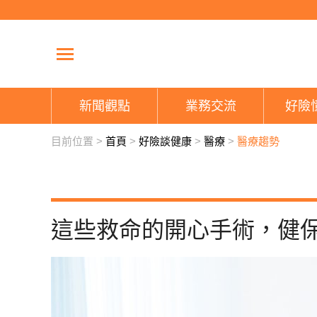
新聞觀點
業務交流
好險
目前位置 >
首頁
>
好險談健康
>
醫療
>
醫療趨勢
這些救命的開心手術，健