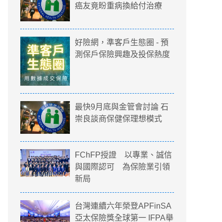
癌友竟盼重病換給付治療
好險網，準客戶生態圈 - 預
測保戶保險興趣及投保熱度
最快9月底與金管會討論 石
崇良談商保健保理想模式
FChFP授證 以專業、誠信
與國際認可 為保險業引領
新局
台灣連續六年榮登APFinSA
亞太保險獎全球第一 IFPA舉