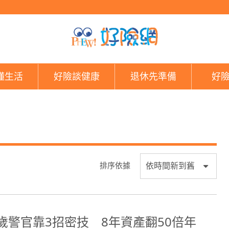
好險網
懂生活
好險談健康
退休先準備
好
排序依據
0歲警官靠3招密技 8年資產翻50倍年