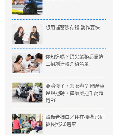
想用儲蓄險存錢 動作要快
你知道嗎？頂尖業務都靠這
三招創造轉介紹名單
要賠慘了，怎麼辦？ 國產車
違規迴轉，撞壞奧迪千萬超
跑R8
照顧者獨白／住在機構 形同
被長照2.0遺棄