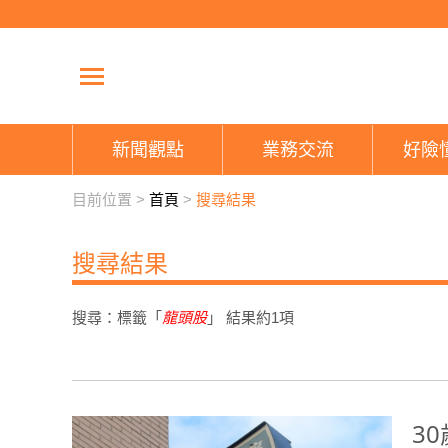
新聞觀點
業務交流
好險
目前位置 >
首頁
>
搜尋結果
搜尋結果
搜尋：標籤「
龍頭股
」 結果約
1
項
3