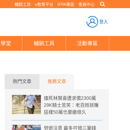
輔銷工具
e教育平台
IFPA專區
會員中心
登入
險學堂
輔銷工具
活動專區
熱門文章
推薦文章
撞死林賢喜遭求償2300萬
29K騎士苦笑：老百姓就賺
這樣50萬也要繳很久
勞退注意 最多可領三筆錢