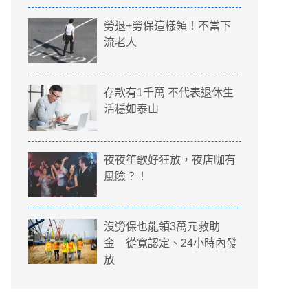
勞退+勞保這樣領！不當下
流老人
存款有1千萬 不代表退休生
活穩如泰山
夜夜笙歌好狂放，夜店咖有
風險？！
沒勞保也能領3萬元救助
金 從寛認定、24小時內發
放