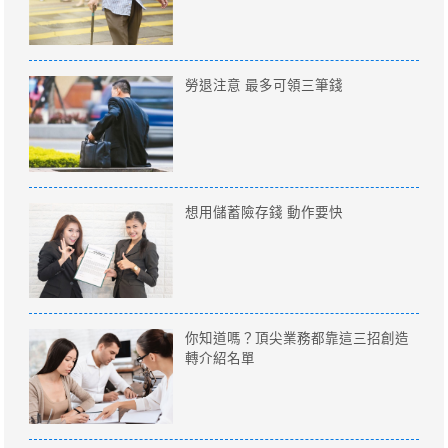
勞退注意 最多可領三筆錢
想用儲蓄險存錢 動作要快
你知道嗎？頂尖業務都靠這三招創造
轉介紹名單