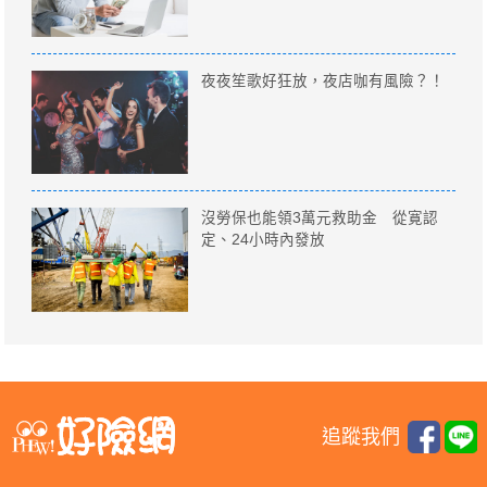
夜夜笙歌好狂放，夜店咖有風險？！
沒勞保也能領3萬元救助金 從寛認
定、24小時內發放
追蹤我們