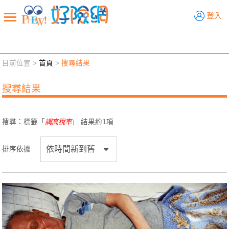
好險網
登入
目前位置 >
首頁
>
搜尋結果
新聞觀點
業務交流
好險懂生活
好險談健康
搜尋結果
退休先準備
好險學堂
輔銷工具
活動專區
搜尋：標籤「
調高稅率
」 結果約
1
項
排序依據