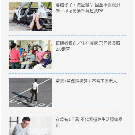
要賠慘了，怎麼辦？ 國產車違規迴
轉，撞壞奧迪千萬超跑R8
照顧者獨白／住在機構 形同被長照
2.0遺棄
勞退+勞保這樣領！不當下流老人
存款有1千萬 不代表退休生活穩如泰
山