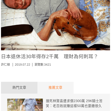
日本退休活30年得存2千萬 理財為何刺耳？
許仁碩
2019.07.22
瀏覽數:3421
熱門文章
推薦文章
撞死林賢喜遭求償2300萬 29K騎士苦
笑：老百姓就賺這樣50萬也要繳很久