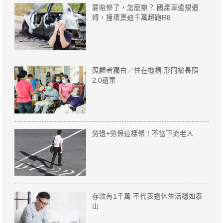
要賠慘了，怎麼辦？ 國產車違規迴
轉，撞壞奧迪千萬超跑R8
照顧者獨白／住在機構 形同被長照
2.0遺棄
勞退+勞保這樣領！不當下流老人
存款有1千萬 不代表退休生活穩如泰
山