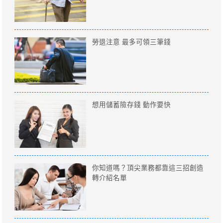
勞退注意 最多可領三筆錢
想用儲蓄險存錢 動作要快
你知道嗎？頂尖業務都靠這三招創造
轉介紹名單