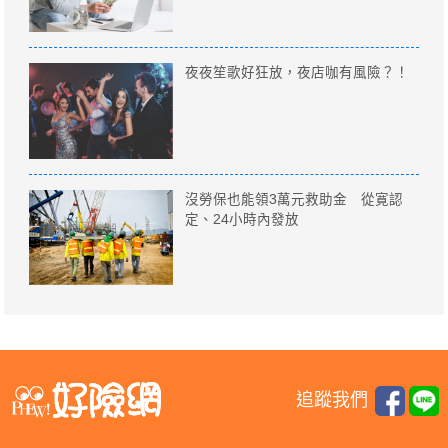
夜夜笙歌好狂放，夜店咖有風險？！
沒勞保也能領3萬元救助金 從寛認
定、24小時內發放
追蹤我們