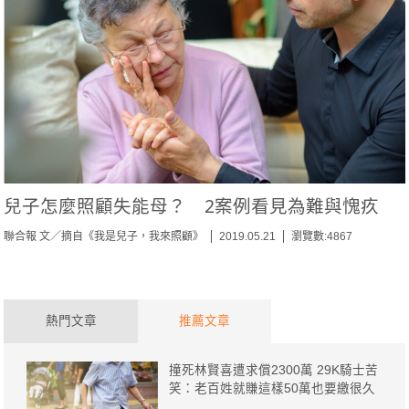
兒子怎麼照顧失能母？ 2案例看見為難與愧疚
聯合報 文／摘自《我是兒子，我來照顧》
2019.05.21
瀏覽數:4867
熱門文章
推薦文章
撞死林賢喜遭求償2300萬 29K騎士苦
笑：老百姓就賺這樣50萬也要繳很久