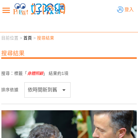
好險網
登入
目前位置 >
首頁
>
搜尋結果
新聞觀點
業務交流
好險懂生活
好險談健康
搜尋結果
退休先準備
好險學堂
輔銷工具
活動專區
搜尋：標籤「
身體照顧
」 結果約
1
項
排序依據