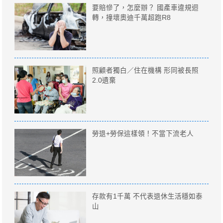
要賠慘了，怎麼辦？ 國產車違規迴
轉，撞壞奧迪千萬超跑R8
照顧者獨白／住在機構 形同被長照
2.0遺棄
勞退+勞保這樣領！不當下流老人
存款有1千萬 不代表退休生活穩如泰
山