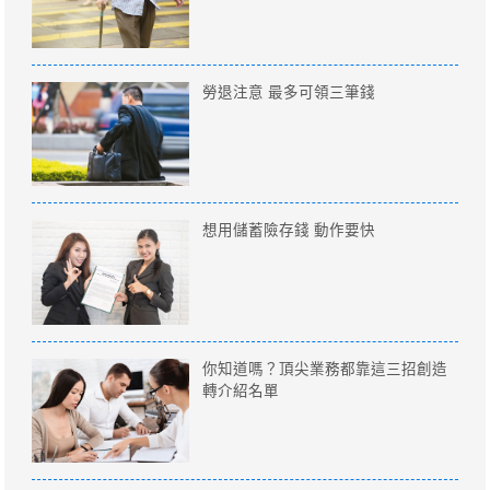
勞退注意 最多可領三筆錢
想用儲蓄險存錢 動作要快
你知道嗎？頂尖業務都靠這三招創造
轉介紹名單