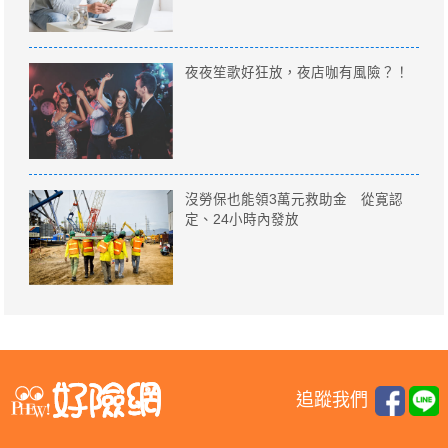
夜夜笙歌好狂放，夜店咖有風險？！
沒勞保也能領3萬元救助金 從寛認
定、24小時內發放
追蹤我們