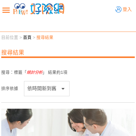
好險網
登入
目前位置 >
首頁
>
搜尋結果
新聞觀點
業務交流
好險懂生活
好險談健康
搜尋結果
退休先準備
好險學堂
輔銷工具
活動專區
搜尋：標籤「
統計分析
」 結果約
1
項
排序依據