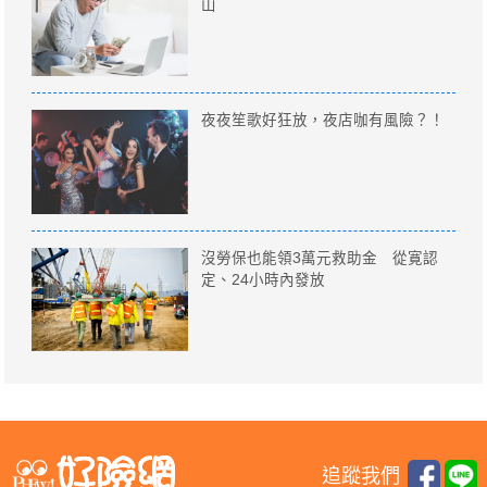
山
夜夜笙歌好狂放，夜店咖有風險？！
沒勞保也能領3萬元救助金 從寛認
定、24小時內發放
追蹤我們