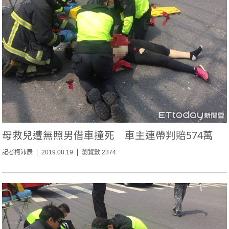
母救兒遭無照男借車撞死 車主連帶判賠574萬
記者柯沛辰
2019.08.19
瀏覽數:2374