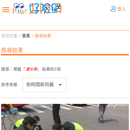
好險網
登入
目前位置 >
首頁
>
搜尋結果
新聞觀點
業務交流
好險懂生活
好險談健康
搜尋結果
退休先準備
好險學堂
輔銷工具
活動專區
搜尋：標籤「
灑水車
」 結果約
2
項
排序依據