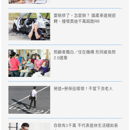
要賠慘了，怎麼辦？ 國產車違規迴
轉，撞壞奧迪千萬超跑R8
照顧者獨白／住在機構 形同被長照
2.0遺棄
勞退+勞保這樣領！不當下流老人
存款有1千萬 不代表退休生活穩如泰