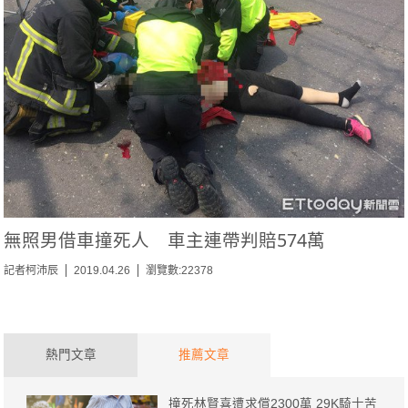
無照男借車撞死人 車主連帶判賠574萬
記者柯沛辰
2019.04.26
瀏覽數:22378
熱門文章
推薦文章
撞死林賢喜遭求償2300萬 29K騎士苦