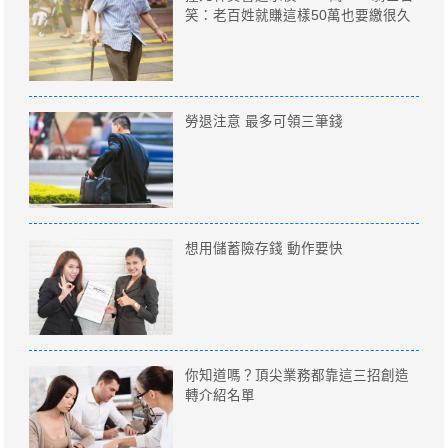
笑：老百姓就賺這樣50萬也要繳很久
勞退注意 最多可領三筆錢
想用儲蓄險存錢 動作要快
你知道嗎？頂尖業務都靠這三招創造
轉介紹名單