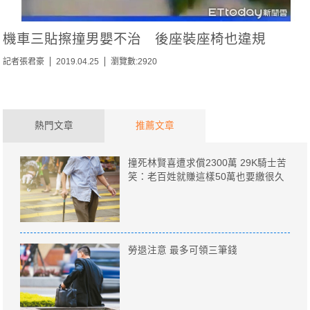
機車三貼擦撞男嬰不治 後座裝座椅也違規
記者張君豪
2019.04.25
瀏覽數:2920
熱門文章
推薦文章
撞死林賢喜遭求償2300萬 29K騎士苦
笑：老百姓就賺這樣50萬也要繳很久
勞退注意 最多可領三筆錢