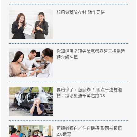
想用儲蓄險存錢 動作要快
你知道嗎？頂尖業務都靠這三招創造
轉介紹名單
要賠慘了，怎麼辦？ 國產車違規迴
轉，撞壞奧迪千萬超跑R8
照顧者獨白／住在機構 形同被長照
2.0遺棄