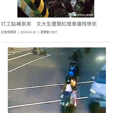
打工貼補家用 文大生遭闖紅燈車撞飛慘死
記者陳豐德
2019.04.30
瀏覽數:2607