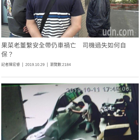
果菜老董繫安全帶仍車禍亡 司機過失如何自
保？
記者陳宏睿
2019.10.29
瀏覽數:2184