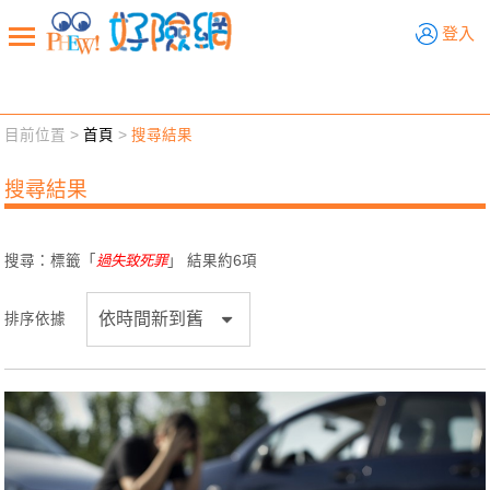
好險網
登入
目前位置 >
首頁
>
搜尋結果
新聞觀點
業務交流
好險懂生活
好險談健康
搜尋結果
退休先準備
好險學堂
輔銷工具
活動專區
搜尋：標籤「
過失致死罪
」 結果約
6
項
排序依據