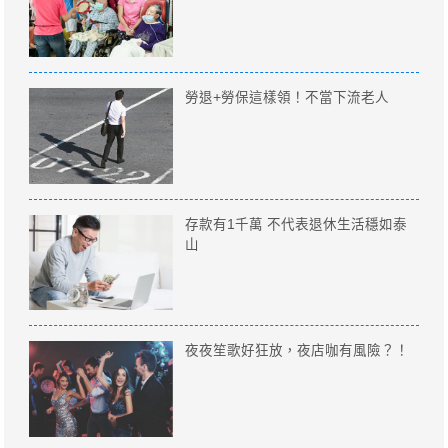
勞退+勞保這樣領！不當下流老人
存款有1千萬 不代表退休生活穩如泰
山
夜夜笙歌好狂放，夜店咖有風險？！