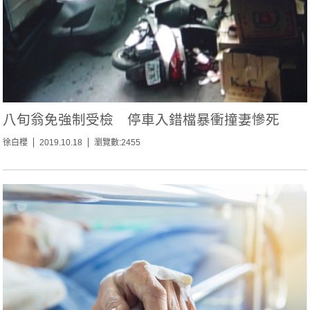
八旬翁免強制受檢 停車入錯檔暴衝撞妻慘死
徐白櫻
2019.10.18
瀏覽數:2455