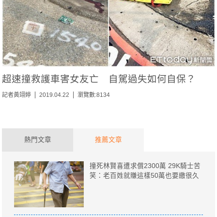
超速撞救護車害女友亡 自駕過失如何自保？
記者黃翊婷
2019.04.22
瀏覽數:8134
熱門文章
推薦文章
撞死林賢喜遭求償2300萬 29K騎士苦
笑：老百姓就賺這樣50萬也要繳很久