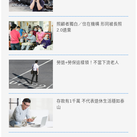
照顧者獨白／住在機構 形同被長照
2.0遺棄
勞退+勞保這樣領！不當下流老人
存款有1千萬 不代表退休生活穩如泰
山