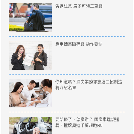
勞退注意 最多可領三筆錢
想用儲蓄險存錢 動作要快
你知道嗎？頂尖業務都靠這三招創造
轉介紹名單
要賠慘了，怎麼辦？ 國產車違規迴
轉，撞壞奧迪千萬超跑R8