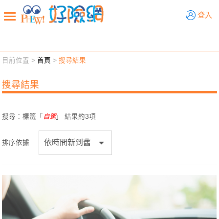
好險網
登入
目前位置 >
首頁
>
搜尋結果
新聞觀點
業務交流
好險懂生活
好險談健康
搜尋結果
退休先準備
好險學堂
輔銷工具
活動專區
搜尋：標籤「
自駕
」 結果約
3
項
排序依據