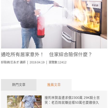
通吃所有居家意外！ 住家綜合險保什麼？
好險網/王永才 講師
2019.04.19
瀏覽數:12412
熱門文章
推薦文章
撞死林賢喜遭求償2300萬 29K騎士苦
笑：老百姓就賺這樣50萬也要繳很久