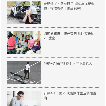
要賠慘了，怎麼辦？ 國產車違規迴
轉，撞壞奧迪千萬超跑R8
照顧者獨白／住在機構 形同被長照
2.0遺棄
勞退+勞保這樣領！不當下流老人
存款有1千萬 不代表退休生活穩如泰
山