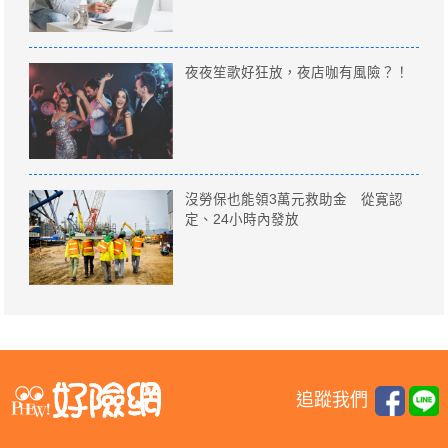
夜夜笙歌好狂放，夜店咖有風險？！
沒勞保也能領3萬元救助金 從寛認
定、24小時內發放
追蹤我們