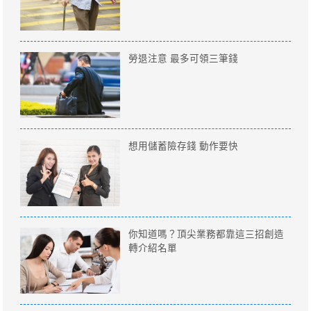
勞退注意 最多可領三筆錢
想用儲蓄險存錢 動作要快
你知道嗎？頂尖業務都靠這三招創造
轉介紹名單