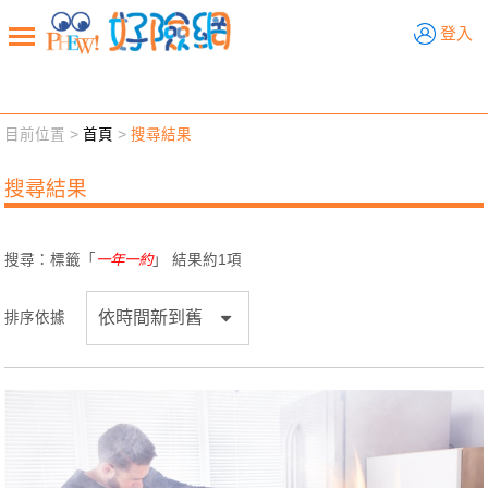
好險網
登入
目前位置 >
首頁
>
搜尋結果
新聞觀點
業務交流
好險懂生活
好險談健康
搜尋結果
退休先準備
好險學堂
輔銷工具
活動專區
搜尋：標籤「
一年一約
」 結果約
1
項
排序依據