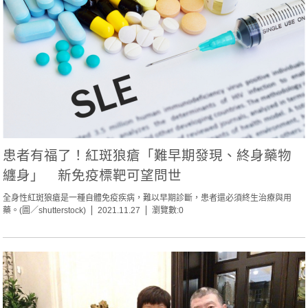
患者有福了！紅斑狼瘡「難早期發現、終身藥物
纏身」 新免疫標靶可望問世
全身性紅斑狼瘡是一種自體免疫疾病，難以早期診斷，患者還必須終生治療與用
藥。(圖／shutterstock)
2021.11.27
瀏覽數:0