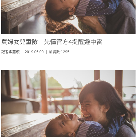
買婦女兒童險 先懂官方4提醒避中雷
記者李蕙璇
2019.05.09
瀏覽數:1295