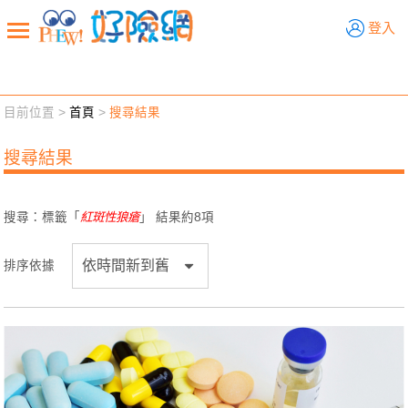
好險網
登入
目前位置 >
首頁
>
搜尋結果
新聞觀點
業務交流
好險懂生活
好險談健康
搜尋結果
退休先準備
好險學堂
輔銷工具
活動專區
搜尋：標籤「
紅斑性狼瘡
」 結果約
8
項
排序依據