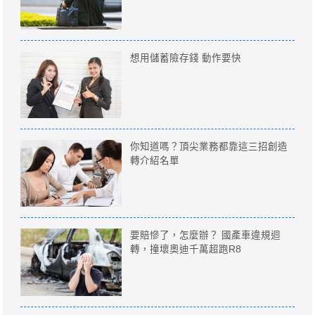
想用儲蓄險存錢 動作要快
你知道嗎？頂尖業務都靠這三招創造
轉介紹名單
要賠慘了，怎麼辦？ 國產車違規迴
轉，撞壞奧迪千萬超跑R8