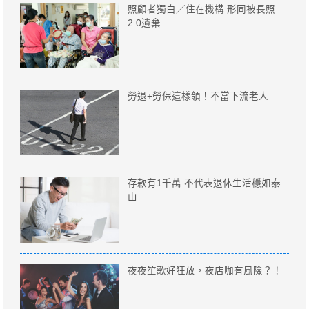
照顧者獨白／住在機構 形同被長照
2.0遺棄
勞退+勞保這樣領！不當下流老人
存款有1千萬 不代表退休生活穩如泰
山
夜夜笙歌好狂放，夜店咖有風險？！