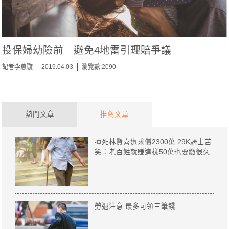
投保婦幼險前 避免4地雷引理賠爭議
記者李蕙璇
2019.04.03
瀏覽數:2090
熱門文章
推薦文章
撞死林賢喜遭求償2300萬 29K騎士苦
笑：老百姓就賺這樣50萬也要繳很久
勞退注意 最多可領三筆錢