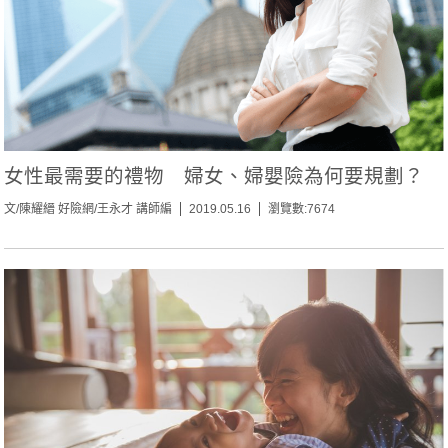
女性最需要的禮物 婦女、婦嬰險為何要規劃？
文/陳耀縉 好險網/王永才 講師編
2019.05.16
瀏覽數:7674