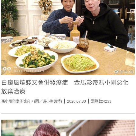
白癜風燒錢又會併發癌症 金馬影帝馮小剛惡化
放棄治療
馮小剛與妻子徐凡。(圖／馮小剛微博)
2020.07.30
瀏覽數:4233