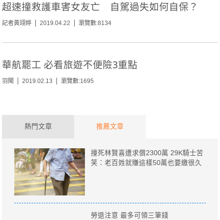
超速撞救護車害女友亡 自駕過失如何自保？
記者黃翊婷
2019.04.22
瀏覽數:8134
華航罷工 必看旅遊不便險3重點
羽聞
2019.02.13
瀏覽數:1695
熱門文章
推薦文章
撞死林賢喜遭求償2300萬 29K騎士苦
笑：老百姓就賺這樣50萬也要繳很久
勞退注意 最多可領三筆錢