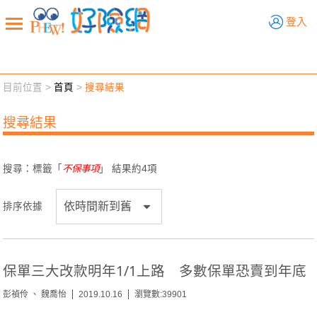
好險網
登入
目前位置 >
首頁
>
搜尋結果
新聞觀點
業務交流
好險懂生活
好險談健康
搜尋結果
退休先準備
好險學堂
輔銷工具
活動專區
搜尋：標籤「
不保事項
」 結果約
4
項
排序依據
保單三大改款明年1/1上路 多數保單恐賣到年底
彭禎伶 、 魏喬怡
2019.10.16
瀏覽數:39901