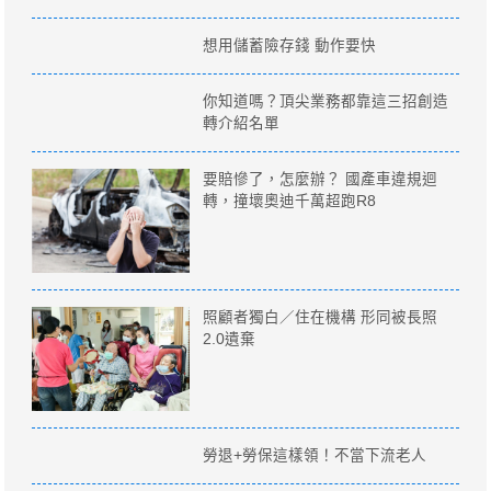
想用儲蓄險存錢 動作要快
你知道嗎？頂尖業務都靠這三招創造
轉介紹名單
要賠慘了，怎麼辦？ 國產車違規迴
轉，撞壞奧迪千萬超跑R8
照顧者獨白／住在機構 形同被長照
2.0遺棄
勞退+勞保這樣領！不當下流老人