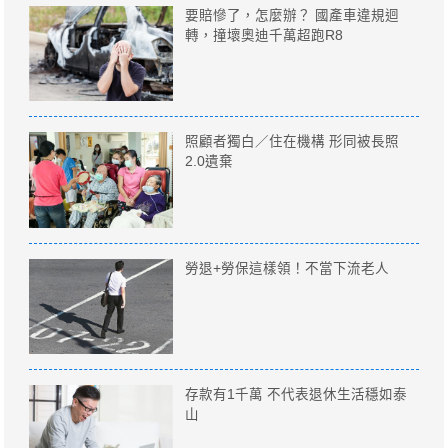
要賠慘了，怎麼辦？ 國產車違規迴
轉，撞壞奧迪千萬超跑R8
照顧者獨白／住在機構 形同被長照
2.0遺棄
勞退+勞保這樣領！不當下流老人
存款有1千萬 不代表退休生活穩如泰
山