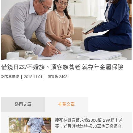
借鏡日本/不婚族、頂客族養老 就靠年金屋保險
記者李蕙璇
2018.11.01
瀏覽數:2498
熱門文章
推薦文章
撞死林賢喜遭求償2300萬 29K騎士苦
笑：老百姓就賺這樣50萬也要繳很久