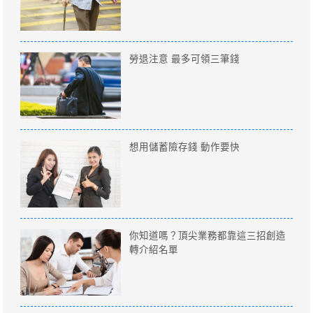
勞退注意 最多可領三筆錢
想用儲蓄險存錢 動作要快
你知道嗎？頂尖業務都靠這三招創造
轉介紹名單