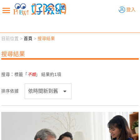
好險網
登入
目前位置 >
首頁
>
搜尋結果
新聞觀點
業務交流
好險懂生活
好險談健康
搜尋結果
退休先準備
好險學堂
輔銷工具
活動專區
搜尋：標籤「
不婚
」 結果約
1
項
排序依據