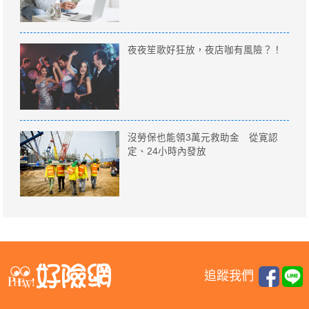
夜夜笙歌好狂放，夜店咖有風險？！
沒勞保也能領3萬元救助金 從寛認
定、24小時內發放
追蹤我們