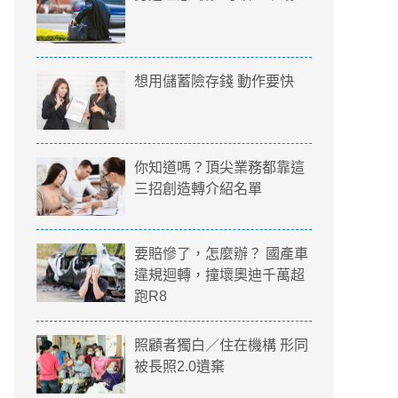
想用儲蓄險存錢 動作要快
你知道嗎？頂尖業務都靠這
三招創造轉介紹名單
要賠慘了，怎麼辦？ 國產車
違規迴轉，撞壞奧迪千萬超
跑R8
照顧者獨白／住在機構 形同
被長照2.0遺棄