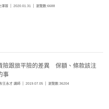
仝澤蓉
2020.01.31
瀏覽數:6688
責險跟旅平險的差異 保額、條款該注
的事
/王永才 講師
2019.07.05
瀏覽數:36204