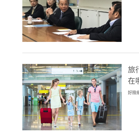
旅
在
好險網