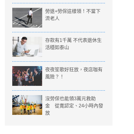
勞退+勞保這樣領！不當下
流老人
存款有1千萬 不代表退休生
活穩如泰山
夜夜笙歌好狂放，夜店咖有
風險？！
沒勞保也能領3萬元救助
金 從寛認定、24小時內發
放