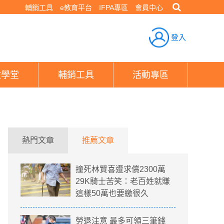
輔銷工具
e教育平台
IFPA專區
會員中心
登入
險學堂
輔銷工具
活動專區
熱門文章
推薦文章
撞死林賢喜遭求償2300萬
29K騎士苦笑：老百姓就賺
這樣50萬也要繳很久
勞退注意 最多可領三筆錢