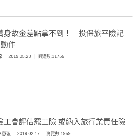
萬身故金差點拿不到！ 投保旅平險記
2動作
綿
2019.05.23
瀏覽數:11755
險工會評估罷工險 或納入旅行業責任險
李蕙璇
2019.02.17
瀏覽數:1959