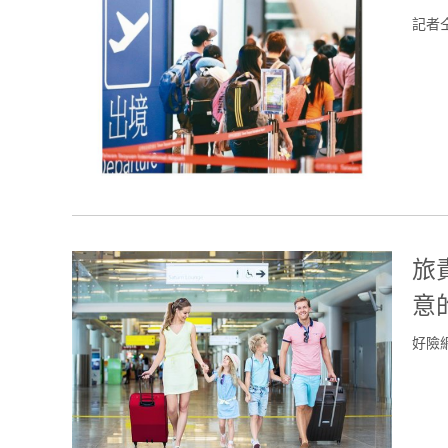
記者
旅
意
好險網