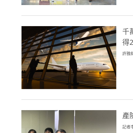
千
得
許雅
產
記者