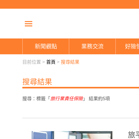
新聞觀點
業務交流
好險
目前位置 >
首頁
>
搜尋結果
搜尋結果
搜尋：標籤「
旅行業責任保險
」 結果約
5
項
旅