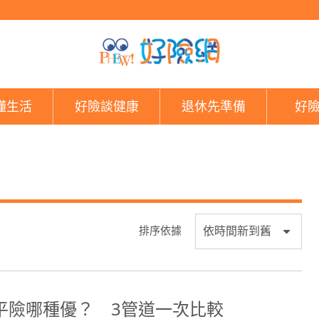
好險網
懂生活
好險談健康
退休先準備
好
排序依據
平險哪種優？ 3管道一次比較