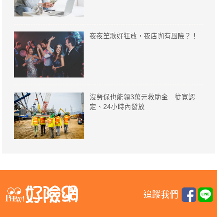
夜夜笙歌好狂放，夜店咖有風險？！
沒勞保也能領3萬元救助金 從寛認
定、24小時內發放
追蹤我們