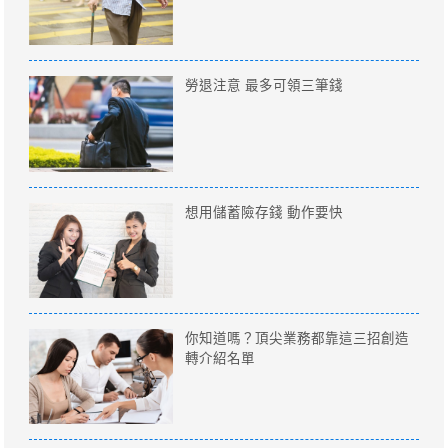
勞退注意 最多可領三筆錢
想用儲蓄險存錢 動作要快
你知道嗎？頂尖業務都靠這三招創造
轉介紹名單