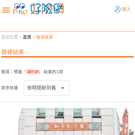
好險網
登入
目前位置 >
首頁
>
搜尋結果
新聞觀點
業務交流
好險懂生活
好險談健康
搜尋結果
退休先準備
好險學堂
輔銷工具
活動專區
搜尋：標籤「
國防部
」 結果約
1
項
排序依據