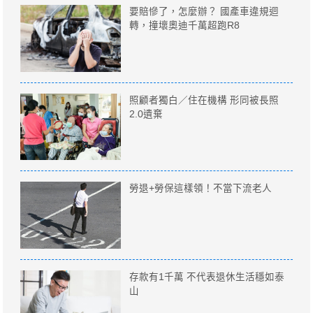
要賠慘了，怎麼辦？ 國產車違規迴
轉，撞壞奧迪千萬超跑R8
照顧者獨白／住在機構 形同被長照
2.0遺棄
勞退+勞保這樣領！不當下流老人
存款有1千萬 不代表退休生活穩如泰
山