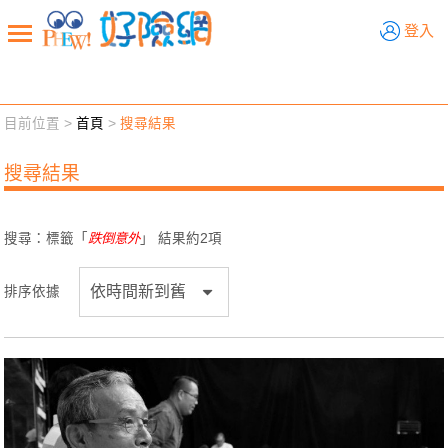
好險網
登入
目前位置 >
首頁
>
搜尋結果
新聞觀點
業務交流
好險懂生活
好險談健康
搜尋結果
退休先準備
好險學堂
輔銷工具
活動專區
搜尋：標籤「
跌倒意外
」 結果約
2
項
排序依據