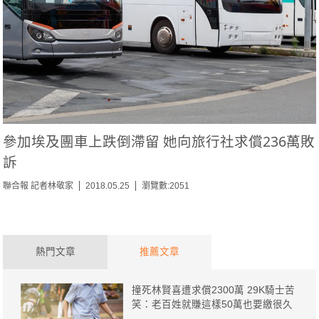
參加埃及團車上跌倒滯留 她向旅行社求償236萬敗
訴
聯合報 記者林敬家
2018.05.25
瀏覽數:2051
熱門文章
推薦文章
撞死林賢喜遭求償2300萬 29K騎士苦
笑：老百姓就賺這樣50萬也要繳很久