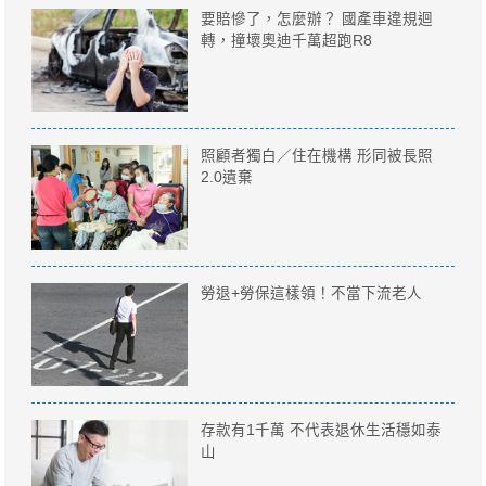
要賠慘了，怎麼辦？ 國產車違規迴
轉，撞壞奧迪千萬超跑R8
照顧者獨白／住在機構 形同被長照
2.0遺棄
勞退+勞保這樣領！不當下流老人
存款有1千萬 不代表退休生活穩如泰
山