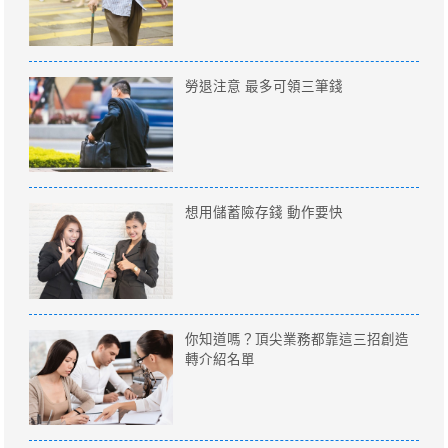
勞退注意 最多可領三筆錢
想用儲蓄險存錢 動作要快
你知道嗎？頂尖業務都靠這三招創造
轉介紹名單