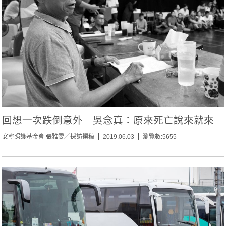
回想一次跌倒意外 吳念真：原來死亡說來就來
安寧照護基金會 張雅雯／採訪撰稿
2019.06.03
瀏覽數:5655