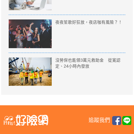
夜夜笙歌好狂放，夜店咖有風險？！
沒勞保也能領3萬元救助金 從寛認
定、24小時內發放
追蹤我們