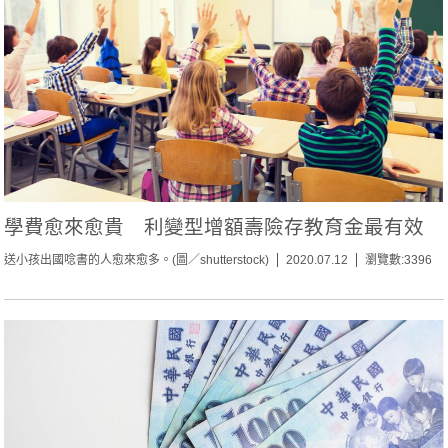
學費愈來愈貴 利變型增額壽險存教育金最有效
送小孩出國唸書的人愈來愈多。(圖／shutterstock)
2020.07.12
瀏覽數:3396