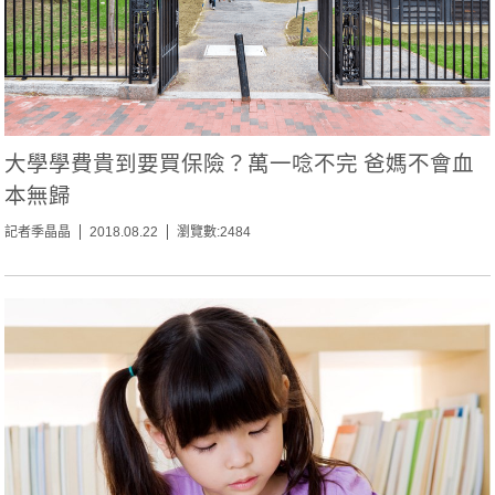
大學學費貴到要買保險？萬一唸不完 爸媽不會血
本無歸
記者季晶晶
2018.08.22
瀏覽數:2484