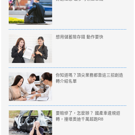
想用儲蓄險存錢 動作要快
你知道嗎？頂尖業務都靠這三招創造
轉介紹名單
要賠慘了，怎麼辦？ 國產車違規迴
轉，撞壞奧迪千萬超跑R8