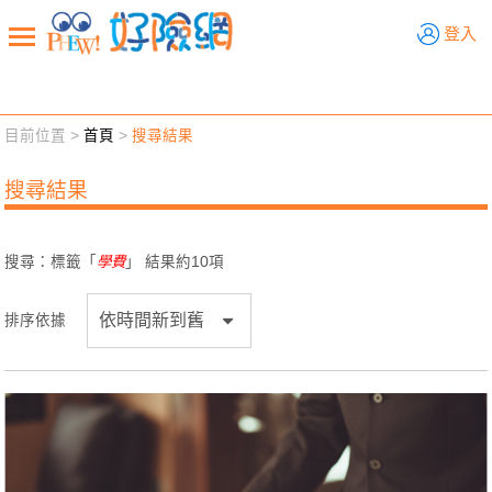
好險網
登入
目前位置 >
首頁
>
搜尋結果
新聞觀點
業務交流
好險懂生活
好險談健康
搜尋結果
退休先準備
好險學堂
輔銷工具
活動專區
搜尋：標籤「
學費
」 結果約
10
項
排序依據