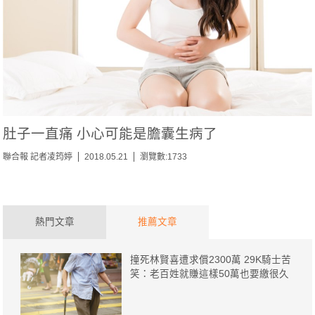
肚子一直痛 小心可能是膽囊生病了
聯合報 記者凌筠婷
2018.05.21
瀏覽數:1733
熱門文章
推薦文章
撞死林賢喜遭求償2300萬 29K騎士苦
笑：老百姓就賺這樣50萬也要繳很久