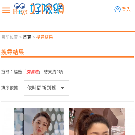
好險網
登入
目前位置 >
首頁
>
搜尋結果
新聞觀點
業務交流
好險懂生活
好險談健康
搜尋結果
退休先準備
好險學堂
輔銷工具
活動專區
搜尋：標籤「
膽囊癌
」 結果約
2
項
排序依據