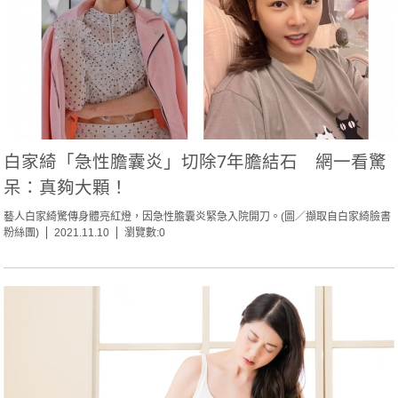
白家綺「急性膽囊炎」切除7年膽結石 網一看驚
呆：真夠大顆！
藝人白家綺驚傳身體亮紅燈，因急性膽囊炎緊急入院開刀。(圖／擷取自白家綺臉書
粉絲團)
2021.11.10
瀏覽數:0