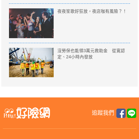
夜夜笙歌好狂放，夜店咖有風險？！
沒勞保也能領3萬元救助金 從寛認
定、24小時內發放
追蹤我們