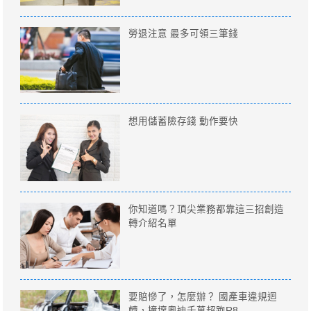
勞退注意 最多可領三筆錢
想用儲蓄險存錢 動作要快
你知道嗎？頂尖業務都靠這三招創造
轉介紹名單
要賠慘了，怎麼辦？ 國產車違規迴
轉，撞壞奧迪千萬超跑R8