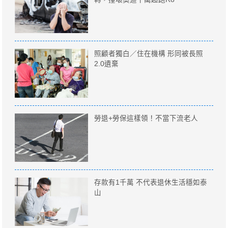
照顧者獨白／住在機構 形同被長照
2.0遺棄
勞退+勞保這樣領！不當下流老人
存款有1千萬 不代表退休生活穩如泰
山