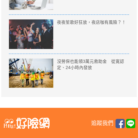
夜夜笙歌好狂放，夜店咖有風險？！
沒勞保也能領3萬元救助金 從寛認
定、24小時內發放
追蹤我們