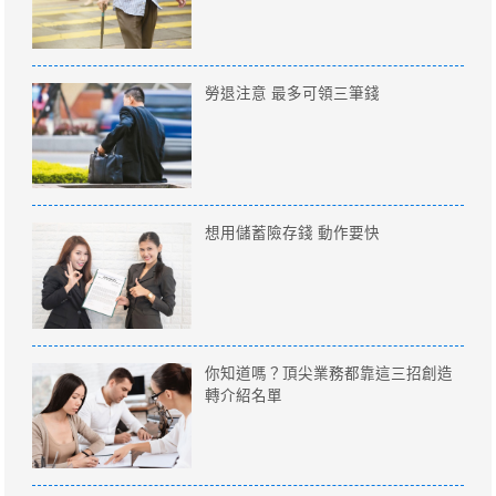
勞退注意 最多可領三筆錢
想用儲蓄險存錢 動作要快
你知道嗎？頂尖業務都靠這三招創造
轉介紹名單