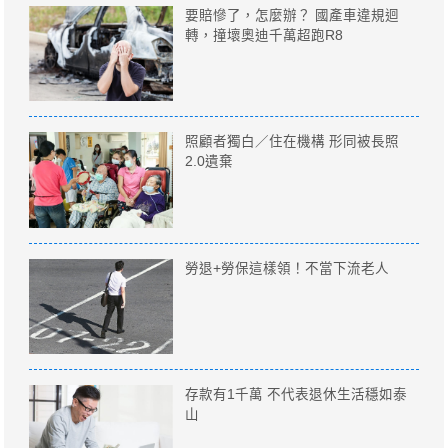
要賠慘了，怎麼辦？ 國產車違規迴
轉，撞壞奧迪千萬超跑R8
照顧者獨白／住在機構 形同被長照
2.0遺棄
勞退+勞保這樣領！不當下流老人
存款有1千萬 不代表退休生活穩如泰
山