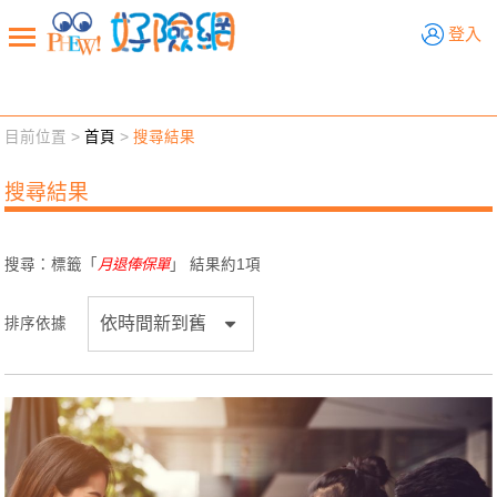
好險網
登入
目前位置 >
首頁
>
搜尋結果
新聞觀點
業務交流
好險懂生活
好險談健康
搜尋結果
退休先準備
好險學堂
輔銷工具
活動專區
搜尋：標籤「
月退俸保單
」 結果約
1
項
排序依據