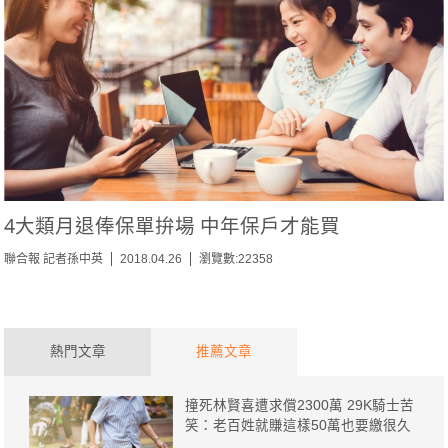
4大類月退俸保單拚場 中年保戶才能買
聯合報 記者孫中英
2018.04.26
瀏覽數:22358
熱門文章
推薦文章
撞死林賢喜遭求償2300萬 29K騎士苦
笑：老百姓就賺這樣50萬也要繳很久