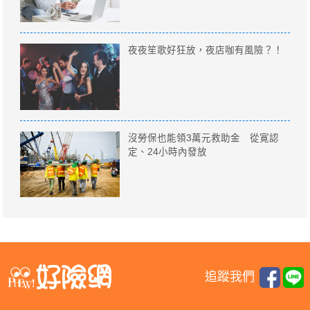
夜夜笙歌好狂放，夜店咖有風險？！
沒勞保也能領3萬元救助金 從寛認
定、24小時內發放
追蹤我們