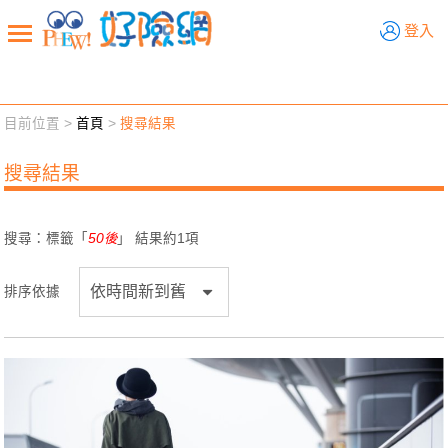
好險網
登入
目前位置 >
首頁
>
搜尋結果
新聞觀點
業務交流
好險懂生活
好險談健康
搜尋結果
退休先準備
好險學堂
輔銷工具
活動專區
搜尋：標籤「
50後
」 結果約
1
項
排序依據