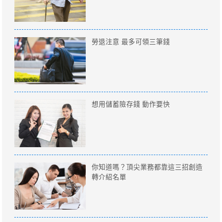
勞退注意 最多可領三筆錢
想用儲蓄險存錢 動作要快
你知道嗎？頂尖業務都靠這三招創造
轉介紹名單