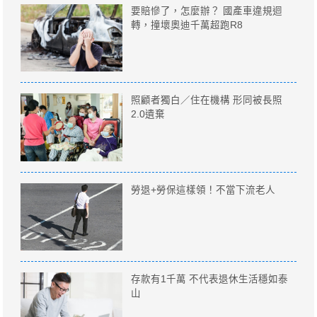
要賠慘了，怎麼辦？ 國產車違規迴
轉，撞壞奧迪千萬超跑R8
照顧者獨白／住在機構 形同被長照
2.0遺棄
勞退+勞保這樣領！不當下流老人
存款有1千萬 不代表退休生活穩如泰
山