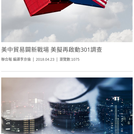
美中貿易闢新戰場 美擬再啟動301調查
聯合報 編譯李京倫
2018.04.23
瀏覽數:1075