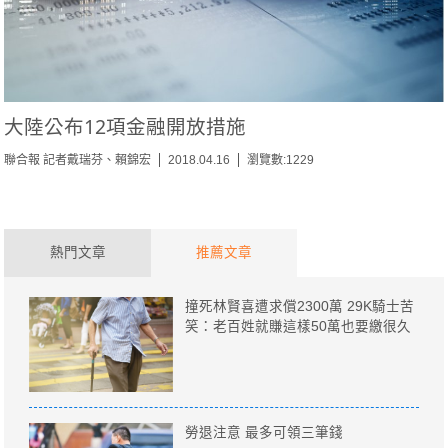
大陸公布12項金融開放措施
聯合報 記者戴瑞芬、賴錦宏
2018.04.16
瀏覽數:1229
熱門文章
推薦文章
撞死林賢喜遭求償2300萬 29K騎士苦
笑：老百姓就賺這樣50萬也要繳很久
勞退注意 最多可領三筆錢