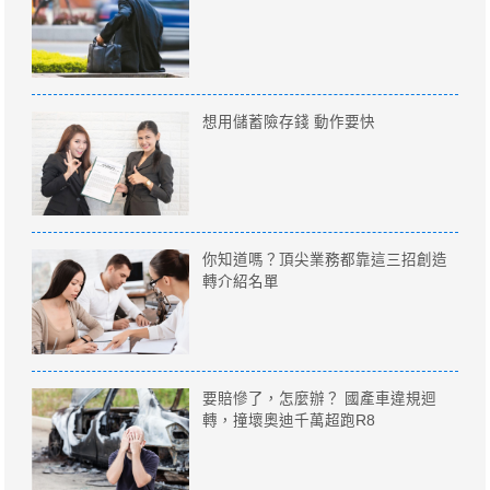
想用儲蓄險存錢 動作要快
你知道嗎？頂尖業務都靠這三招創造
轉介紹名單
要賠慘了，怎麼辦？ 國產車違規迴
轉，撞壞奧迪千萬超跑R8