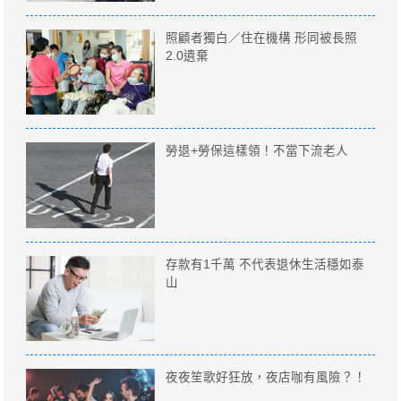
照顧者獨白／住在機構 形同被長照
2.0遺棄
勞退+勞保這樣領！不當下流老人
存款有1千萬 不代表退休生活穩如泰
山
夜夜笙歌好狂放，夜店咖有風險？！