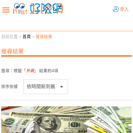
好險網
登入
目前位置 >
首頁
>
搜尋結果
新聞觀點
業務交流
好險懂生活
好險談健康
搜尋結果
退休先準備
好險學堂
輔銷工具
活動專區
搜尋：標籤「
外資
」 結果約
4
項
排序依據