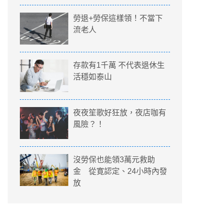
勞退+勞保這樣領！不當下
流老人
存款有1千萬 不代表退休生
活穩如泰山
夜夜笙歌好狂放，夜店咖有
風險？！
沒勞保也能領3萬元救助
金 從寛認定、24小時內發
放