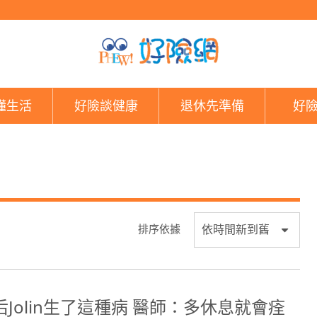
好險網
懂生活
好險談健康
退休先準備
好
排序依據
后Jolin生了這種病 醫師：多休息就會痊