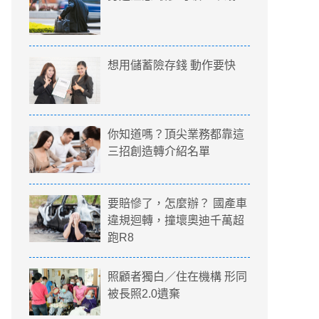
想用儲蓄險存錢 動作要快
你知道嗎？頂尖業務都靠這
三招創造轉介紹名單
要賠慘了，怎麼辦？ 國產車
違規迴轉，撞壞奧迪千萬超
跑R8
照顧者獨白／住在機構 形同
被長照2.0遺棄