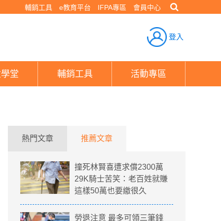
輔銷工具
e教育平台
IFPA專區
會員中心
登入
險學堂
輔銷工具
活動專區
熱門文章
推薦文章
撞死林賢喜遭求償2300萬
29K騎士苦笑：老百姓就賺
這樣50萬也要繳很久
勞退注意 最多可領三筆錢