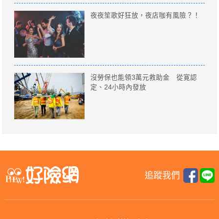
夜夜笙歌好狂放，夜店咖有風險？！
沒勞保也能領3萬元救助金 從寛認
定、24小時內發放
追蹤我們