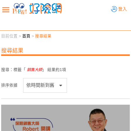
好險網
登入
目前位置 >
首頁
>
搜尋結果
新聞觀點
業務交流
好險懂生活
好險談健康
搜尋結果
退休先準備
好險學堂
輔銷工具
活動專區
搜尋：標籤「
銷售大師
」 結果約
1
項
排序依據