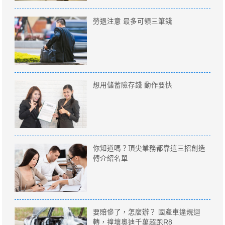
勞退注意 最多可領三筆錢
想用儲蓄險存錢 動作要快
你知道嗎？頂尖業務都靠這三招創造
轉介紹名單
要賠慘了，怎麼辦？ 國產車違規迴
轉，撞壞奧迪千萬超跑R8