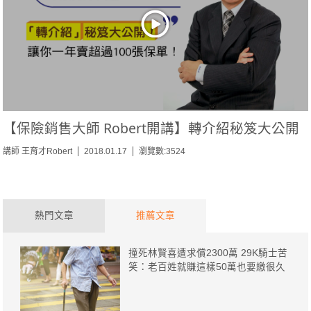
【保險銷售大師 Robert開講】轉介紹秘笈大公開
講師 王育才Robert
2018.01.17
瀏覽數:3524
熱門文章
推薦文章
撞死林賢喜遭求償2300萬 29K騎士苦
笑：老百姓就賺這樣50萬也要繳很久