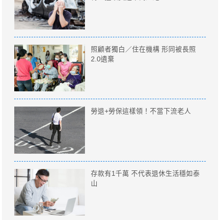
照顧者獨白／住在機構 形同被長照
2.0遺棄
勞退+勞保這樣領！不當下流老人
存款有1千萬 不代表退休生活穩如泰
山