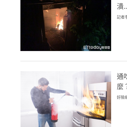
潰
記者
通
麼
好險網