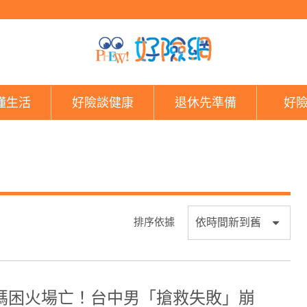
好險網
懂生活
好險談健康
退休先準備
好
排序依據
媽困火場亡！台中男「搶救失敗」崩