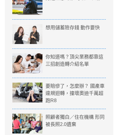
想用儲蓄險存錢 動作要快
你知道嗎？頂尖業務都靠這
三招創造轉介紹名單
要賠慘了，怎麼辦？ 國產車
違規迴轉，撞壞奧迪千萬超
跑R8
照顧者獨白／住在機構 形同
被長照2.0遺棄