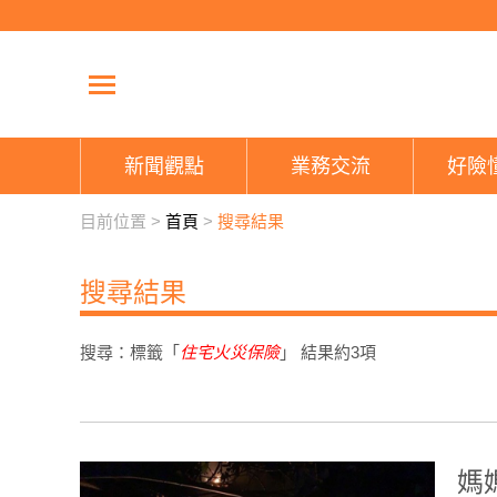
新聞觀點
業務交流
好險
目前位置 >
首頁
>
搜尋結果
搜尋結果
搜尋：標籤「
住宅火災保險
」 結果約
3
項
媽