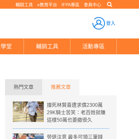
輔銷工具
e教育平台
IFPA專區
會員中心
登入
險學堂
輔銷工具
活動專區
熱門文章
推薦文章
撞死林賢喜遭求償2300萬
29K騎士苦笑：老百姓就賺
這樣50萬也要繳很久
勞退注意 最多可領三筆錢