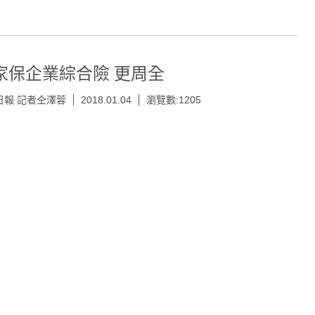
家保企業綜合險 更周全
日報 記者仝澤蓉
2018.01.04
瀏覽數:1205