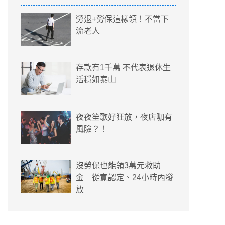
勞退+勞保這樣領！不當下
流老人
存款有1千萬 不代表退休生
活穩如泰山
夜夜笙歌好狂放，夜店咖有
風險？！
沒勞保也能領3萬元救助
金 從寛認定、24小時內發
放