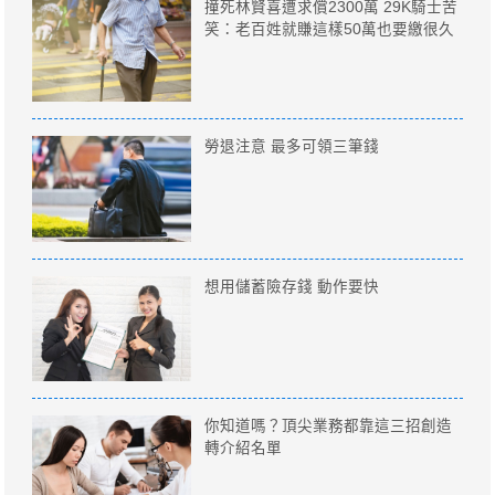
撞死林賢喜遭求償2300萬 29K騎士苦
笑：老百姓就賺這樣50萬也要繳很久
勞退注意 最多可領三筆錢
想用儲蓄險存錢 動作要快
你知道嗎？頂尖業務都靠這三招創造
轉介紹名單