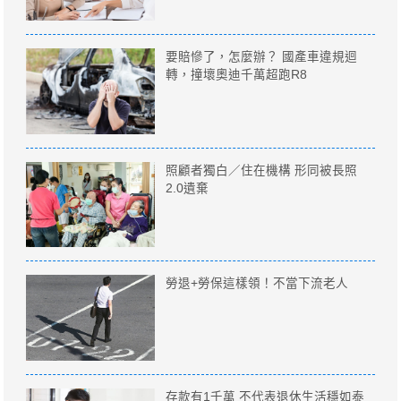
要賠慘了，怎麼辦？ 國產車違規迴
轉，撞壞奧迪千萬超跑R8
照顧者獨白／住在機構 形同被長照
2.0遺棄
勞退+勞保這樣領！不當下流老人
存款有1千萬 不代表退休生活穩如泰