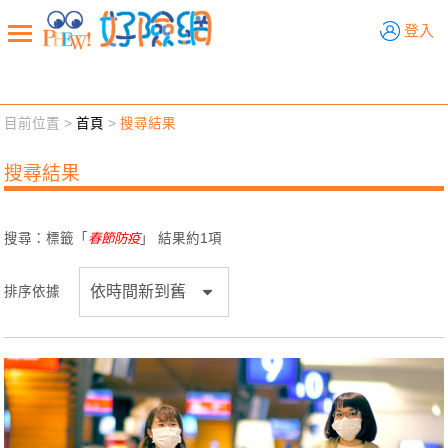
好險網
登入
目前位置 >
首頁
>
搜尋結果
新聞觀點
業務交流
好險懂生活
好險談健康
搜尋結果
退休先準備
好險學堂
輔銷工具
活動專區
搜尋：標籤「
春節防疫
」 結果約
1
項
排序依據