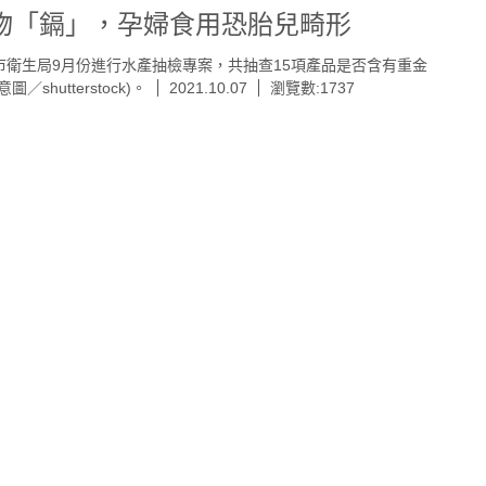
物「鎘」，孕婦食用恐胎兒畸形
市衛生局9月份進行水產抽檢專案，共抽查15項產品是否含有重金
圖／shutterstock)。
2021.10.07
瀏覽數:1737