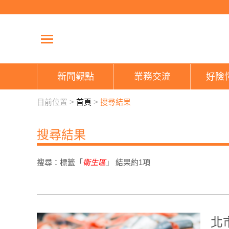
新聞觀點
業務交流
好險
目前位置 >
首頁
>
搜尋結果
搜尋結果
搜尋：標籤「
衛生區
」 結果約
1
項
北