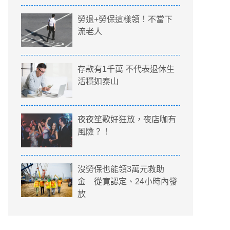
勞退+勞保這樣領！不當下
流老人
存款有1千萬 不代表退休生
活穩如泰山
夜夜笙歌好狂放，夜店咖有
風險？！
沒勞保也能領3萬元救助
金 從寛認定、24小時內發
放