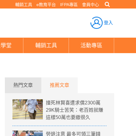
輔銷工具
e教育平台
IFPA專區
會員中心
登入
險學堂
輔銷工具
活動專區
熱門文章
推薦文章
撞死林賢喜遭求償2300萬
29K騎士苦笑：老百姓就賺
這樣50萬也要繳很久
勞退注意 最多可領三筆錢