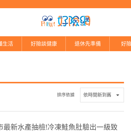
好險網
懂生活
好險談健康
退休先準備
好
排序依據
市最新水產抽檢!冷凍鮭魚肚驗出一級致