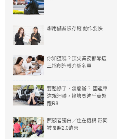
想用儲蓄險存錢 動作要快
你知道嗎？頂尖業務都靠這
三招創造轉介紹名單
要賠慘了，怎麼辦？ 國產車
違規迴轉，撞壞奧迪千萬超
跑R8
照顧者獨白／住在機構 形同
被長照2.0遺棄