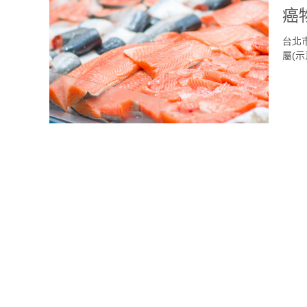
癌
台北
屬(示意