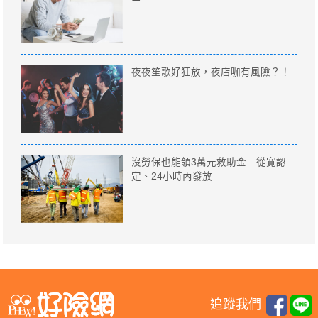
夜夜笙歌好狂放，夜店咖有風險？！
沒勞保也能領3萬元救助金 從寛認
定、24小時內發放
追蹤我們