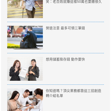
笑：老百姓就賺這樣50萬也要繳很久
勞退注意 最多可領三筆錢
想用儲蓄險存錢 動作要快
你知道嗎？頂尖業務都靠這三招創造
轉介紹名單