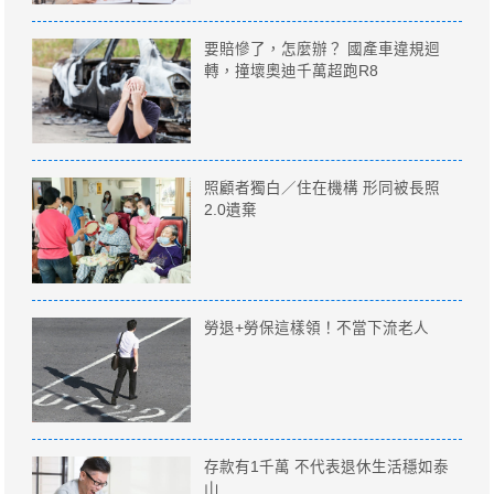
要賠慘了，怎麼辦？ 國產車違規迴
轉，撞壞奧迪千萬超跑R8
照顧者獨白／住在機構 形同被長照
2.0遺棄
勞退+勞保這樣領！不當下流老人
存款有1千萬 不代表退休生活穩如泰
山