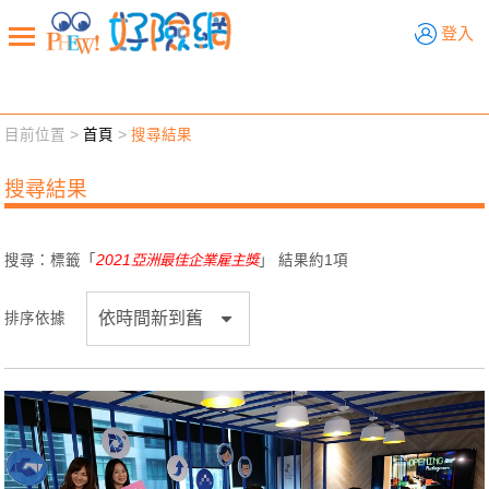
好險網
登入
目前位置 >
首頁
>
搜尋結果
新聞觀點
業務交流
好險懂生活
好險談健康
搜尋結果
退休先準備
好險學堂
輔銷工具
活動專區
搜尋：標籤「
2021亞洲最佳企業雇主獎
」 結果約
1
項
排序依據