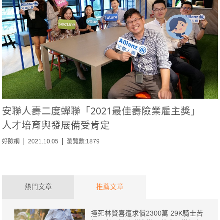
安聯人壽二度蟬聯「2021最佳壽險業雇主獎」
人才培育與發展備受肯定
好險網
2021.10.05
瀏覽數:1879
熱門文章
推薦文章
撞死林賢喜遭求償2300萬 29K騎士苦