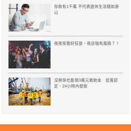
存款有1千萬 不代表退休生活穩如泰
山
夜夜笙歌好狂放，夜店咖有風險？！
沒勞保也能領3萬元救助金 從寛認
定、24小時內發放