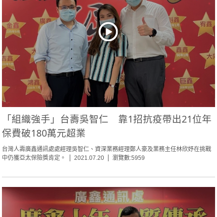
「組織強手」台壽吳智仁 靠1招抗疫帶出21位年
保費破180萬元超業
台灣人壽廣鑫通訊處處經理吳智仁、資深業務經理鄭人豪及業務主任林欣妤在挑戰
中仍獲亞太保險獎肯定。
2021.07.20
瀏覽數:5959