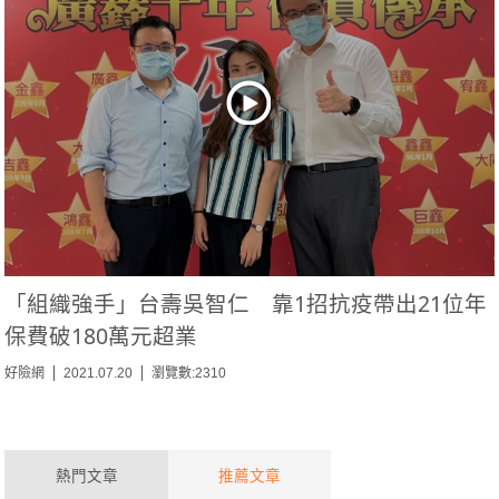
「組織強手」台壽吳智仁 靠1招抗疫帶出21位年
保費破180萬元超業
好險網
2021.07.20
瀏覽數:2310
熱門文章
推薦文章