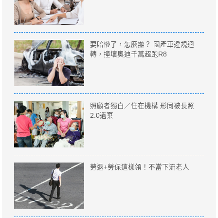
要賠慘了，怎麼辦？ 國產車違規迴
轉，撞壞奧迪千萬超跑R8
照顧者獨白／住在機構 形同被長照
2.0遺棄
勞退+勞保這樣領！不當下流老人