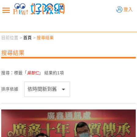
好險網
登入
目前位置 >
首頁
>
搜尋結果
新聞觀點
業務交流
好險懂生活
好險談健康
搜尋結果
退休先準備
好險學堂
輔銷工具
活動專區
搜尋：標籤「
吳智仁
」 結果約
1
項
排序依據