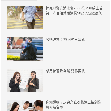
撞死林賢喜遭求償2300萬 29K騎士苦
笑：老百姓就賺這樣50萬也要繳很久
勞退注意 最多可領三筆錢
想用儲蓄險存錢 動作要快
你知道嗎？頂尖業務都靠這三招創造
轉介紹名單