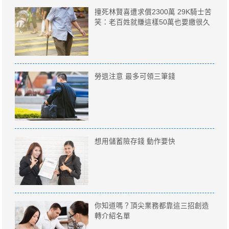
撞死林賢喜遭求償2300萬 29K騎士苦
笑：老百姓就賺這樣50萬也要繳很久
勞退注意 最多可領三筆錢
想用儲蓄險存錢 動作要快
你知道嗎？頂尖業務都靠這三招創造
轉介紹名單