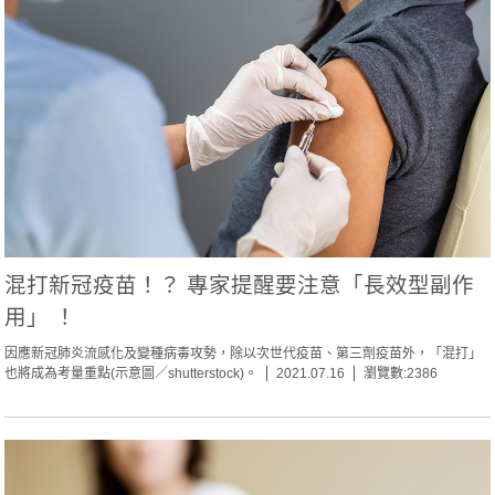
混打新冠疫苗！？ 專家提醒要注意「長效型副作
用」 ！
因應新冠肺炎流感化及變種病毒攻勢，除以次世代疫苗、第三劑疫苗外，「混打」
也將成為考量重點(示意圖／shutterstock)。
2021.07.16
瀏覽數:2386