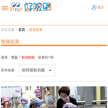
好險網
登入
目前位置 >
首頁
>
搜尋結果
新聞觀點
業務交流
好險懂生活
好險談健康
搜尋結果
退休先準備
好險學堂
輔銷工具
活動專區
搜尋：標籤「
新冠疫苗
」 結果約
7
項
排序依據