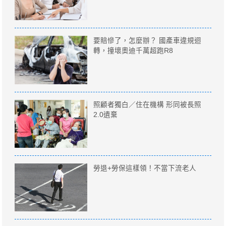
要賠慘了，怎麼辦？ 國產車違規迴
轉，撞壞奧迪千萬超跑R8
照顧者獨白／住在機構 形同被長照
2.0遺棄
勞退+勞保這樣領！不當下流老人