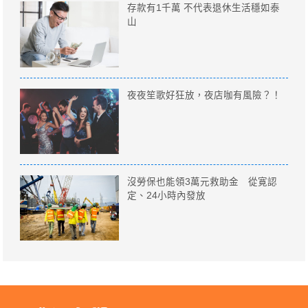
存款有1千萬 不代表退休生活穩如泰
山
夜夜笙歌好狂放，夜店咖有風險？！
沒勞保也能領3萬元救助金 從寛認
定、24小時內發放