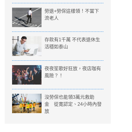
勞退+勞保這樣領！不當下
流老人
存款有1千萬 不代表退休生
活穩如泰山
夜夜笙歌好狂放，夜店咖有
風險？！
沒勞保也能領3萬元救助
金 從寛認定、24小時內發
放