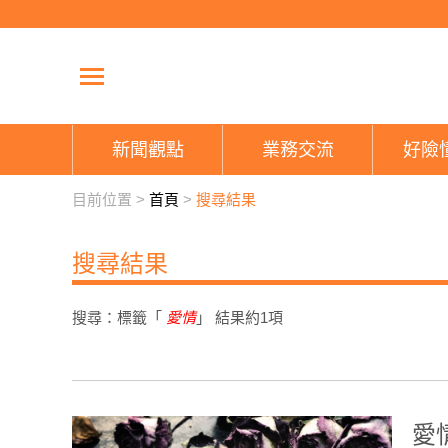
新聞觀點
業務交流
好險
目前位置 >
首頁
>
搜尋結果
搜尋結果
搜尋：標籤「
愛情
」 結果約
1
項
愛