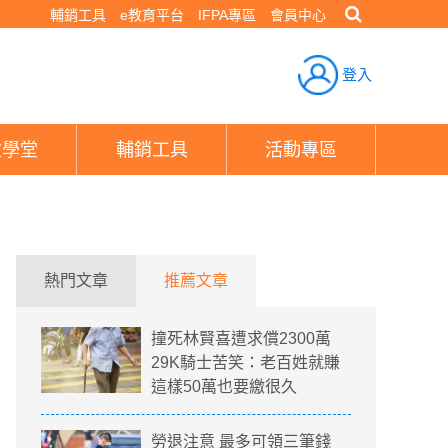
輔銷工具
e教育平台
IFPA專區
會員中心
登入
險學堂
輔銷工具
活動專區
熱門文章
推薦文章
撞死林賢喜遭求償2300萬
29K騎士苦笑：老百姓就賺
這樣50萬也要繳很久
勞退注意 最多可領三筆錢