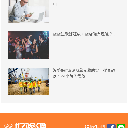
山
夜夜笙歌好狂放，夜店咖有風險？！
沒勞保也能領3萬元救助金 從寛認
定、24小時內發放
追蹤我們