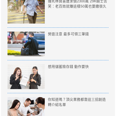
撞死林賢喜遭求償2300萬 29K騎士苦
笑：老百姓就賺這樣50萬也要繳很久
勞退注意 最多可領三筆錢
想用儲蓄險存錢 動作要快
你知道嗎？頂尖業務都靠這三招創造
轉介紹名單