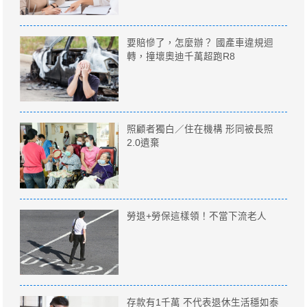
要賠慘了，怎麼辦？ 國產車違規迴
轉，撞壞奧迪千萬超跑R8
照顧者獨白／住在機構 形同被長照
2.0遺棄
勞退+勞保這樣領！不當下流老人
存款有1千萬 不代表退休生活穩如泰