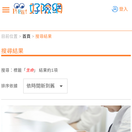
好險網
登入
目前位置 >
首頁
>
搜尋結果
新聞觀點
業務交流
好險懂生活
好險談健康
搜尋結果
退休先準備
好險學堂
輔銷工具
活動專區
搜尋：標籤「
生命
」 結果約
1
項
排序依據