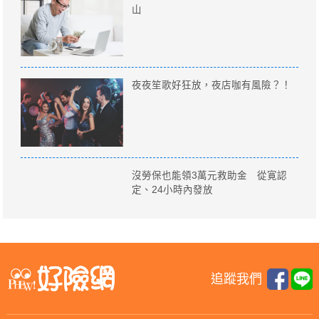
山
夜夜笙歌好狂放，夜店咖有風險？！
沒勞保也能領3萬元救助金 從寛認
定、24小時內發放
追蹤我們