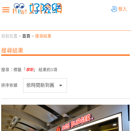
好險網
登入
目前位置 >
首頁
>
搜尋結果
新聞觀點
業務交流
好險懂生活
好險談健康
搜尋結果
退休先準備
好險學堂
輔銷工具
活動專區
搜尋：標籤「
摩斯
」 結果約
1
項
排序依據