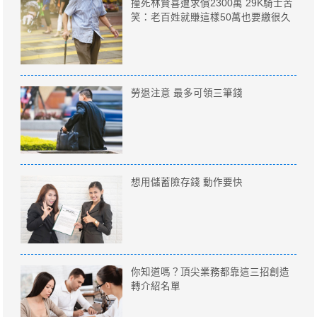
撞死林賢喜遭求償2300萬 29K騎士苦
笑：老百姓就賺這樣50萬也要繳很久
勞退注意 最多可領三筆錢
想用儲蓄險存錢 動作要快
你知道嗎？頂尖業務都靠這三招創造
轉介紹名單