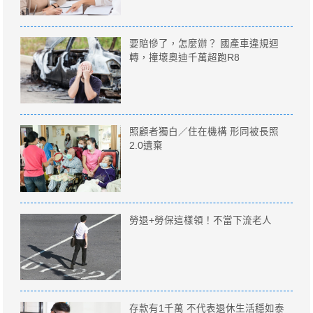
要賠慘了，怎麼辦？ 國產車違規迴
轉，撞壞奧迪千萬超跑R8
照顧者獨白／住在機構 形同被長照
2.0遺棄
勞退+勞保這樣領！不當下流老人
存款有1千萬 不代表退休生活穩如泰