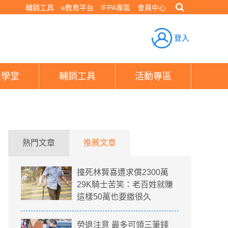
輔銷工具
e教育平台
IFPA專區
會員中心
登入
險學堂
輔銷工具
活動專區
熱門文章
推薦文章
撞死林賢喜遭求償2300萬
29K騎士苦笑：老百姓就賺
這樣50萬也要繳很久
勞退注意 最多可領三筆錢