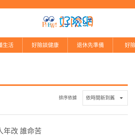
好險網
懂生活
好險談健康
退休先準備
好
排序依據
人年改 誰命苦