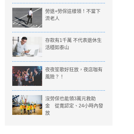
勞退+勞保這樣領！不當下
流老人
存款有1千萬 不代表退休生
活穩如泰山
夜夜笙歌好狂放，夜店咖有
風險？！
沒勞保也能領3萬元救助
金 從寛認定、24小時內發
放