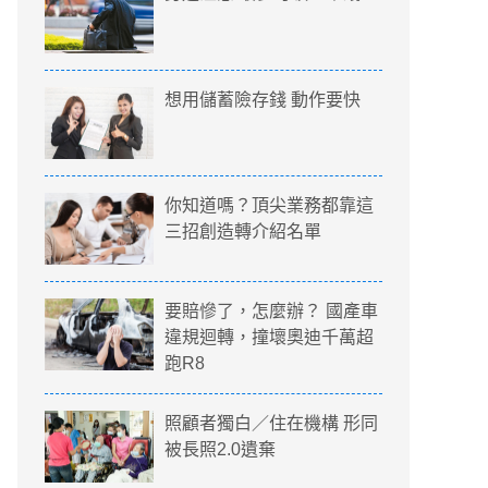
想用儲蓄險存錢 動作要快
你知道嗎？頂尖業務都靠這
三招創造轉介紹名單
要賠慘了，怎麼辦？ 國產車
違規迴轉，撞壞奧迪千萬超
跑R8
照顧者獨白／住在機構 形同
被長照2.0遺棄