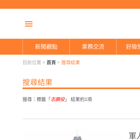
新聞觀點
業務交流
好險
目前位置 >
首頁
>
搜尋結果
搜尋結果
搜尋：標籤「
志願役
」 結果約
1
項
軍