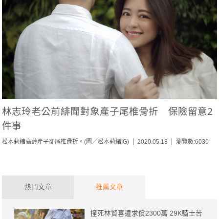
林志玲老公前緋聞對象產子尾椎骨折 保險留意2
件事
松本莉緒高齡產子卻尾椎骨折。(圖／松本莉緒IG)
2020.05.18
瀏覽數:6030
熱門文章
推薦文章
撞死林賢喜遭求償2300萬 29K騎士苦