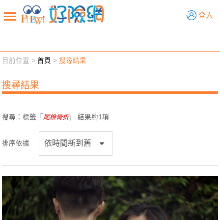
好險網
登入
目前位置 >
首頁
>
搜尋結果
新聞觀點
業務交流
好險懂生活
好險談健康
搜尋結果
退休先準備
好險學堂
輔銷工具
活動專區
搜尋：標籤「
尾椎骨折
」 結果約
1
項
排序依據