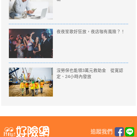
夜夜笙歌好狂放，夜店咖有風險？！
沒勞保也能領3萬元救助金 從寛認
定、24小時內發放
追蹤我們