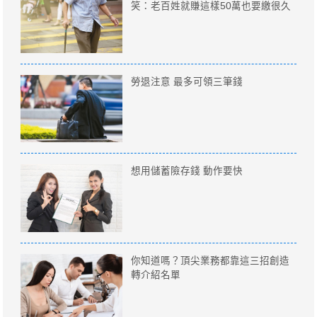
笑：老百姓就賺這樣50萬也要繳很久
勞退注意 最多可領三筆錢
想用儲蓄險存錢 動作要快
你知道嗎？頂尖業務都靠這三招創造
轉介紹名單