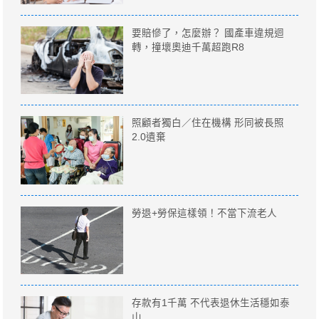
要賠慘了，怎麼辦？ 國產車違規迴
轉，撞壞奧迪千萬超跑R8
照顧者獨白／住在機構 形同被長照
2.0遺棄
勞退+勞保這樣領！不當下流老人
存款有1千萬 不代表退休生活穩如泰
山