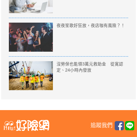
夜夜笙歌好狂放，夜店咖有風險？！
沒勞保也能領3萬元救助金 從寛認
定、24小時內發放
追蹤我們