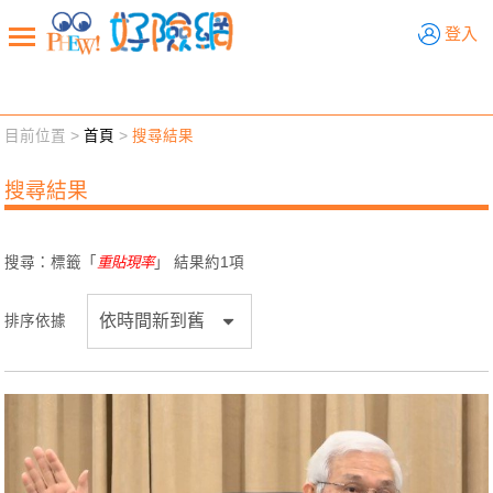
好險網
登入
目前位置 >
首頁
>
搜尋結果
新聞觀點
業務交流
好險懂生活
好險談健康
搜尋結果
退休先準備
好險學堂
輔銷工具
活動專區
搜尋：標籤「
重貼現率
」 結果約
1
項
排序依據