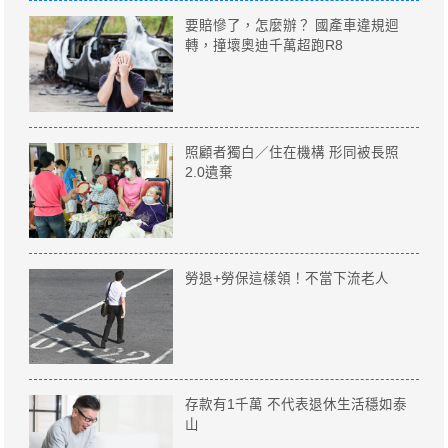
要賠慘了，怎麼辦？ 國產車違規迴
轉，撞壞奧迪千萬超跑R8
照顧者獨白／住在機構 形同被長照
2.0遺棄
勞退+勞保這樣領！不當下流老人
存款有1千萬 不代表退休生活穩如泰
山