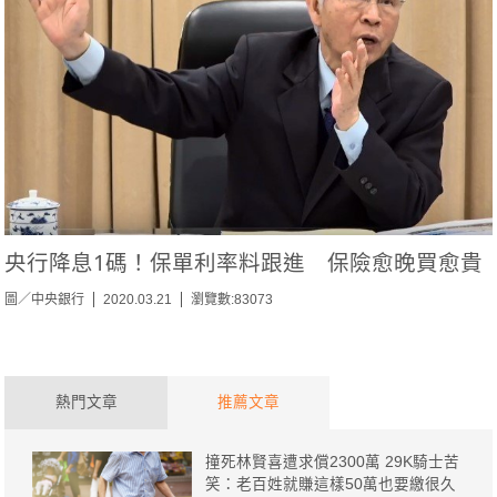
央行降息1碼！保單利率料跟進 保險愈晚買愈貴
圖／中央銀行
2020.03.21
瀏覽數:83073
熱門文章
推薦文章
撞死林賢喜遭求償2300萬 29K騎士苦
笑：老百姓就賺這樣50萬也要繳很久