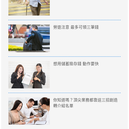
勞退注意 最多可領三筆錢
想用儲蓄險存錢 動作要快
你知道嗎？頂尖業務都靠這三招創造
轉介紹名單