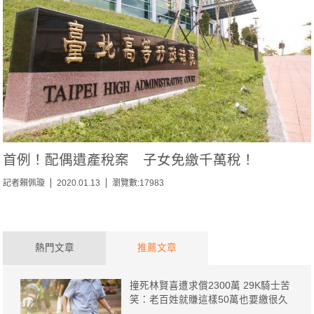
首例！配偶遺產稅案 子女免繳千萬稅！
記者賴佩璇
2020.01.13
瀏覽數:17983
熱門文章
推薦文章
撞死林賢喜遭求償2300萬 29K騎士苦
笑：老百姓就賺這樣50萬也要繳很久