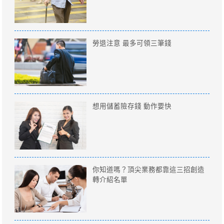
勞退注意 最多可領三筆錢
想用儲蓄險存錢 動作要快
你知道嗎？頂尖業務都靠這三招創造
轉介紹名單