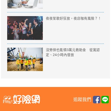
夜夜笙歌好狂放，夜店咖有風險？！
沒勞保也能領3萬元救助金 從寛認
定、24小時內發放
追蹤我們