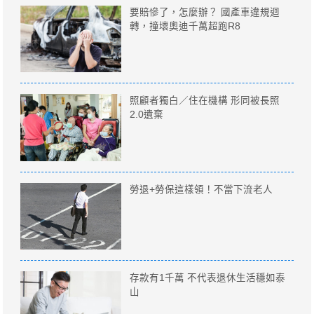
要賠慘了，怎麼辦？ 國產車違規迴
轉，撞壞奧迪千萬超跑R8
照顧者獨白／住在機構 形同被長照
2.0遺棄
勞退+勞保這樣領！不當下流老人
存款有1千萬 不代表退休生活穩如泰
山