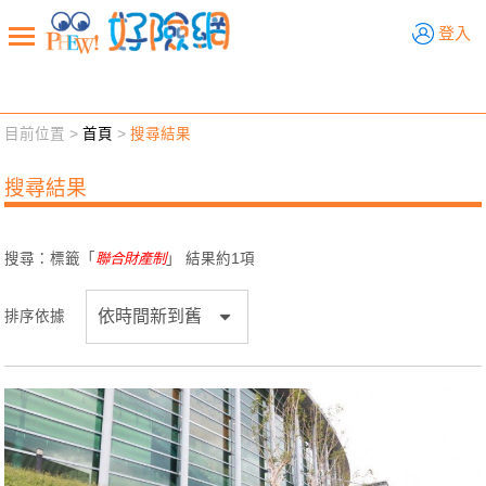
好險網
登入
目前位置 >
首頁
>
搜尋結果
新聞觀點
業務交流
好險懂生活
好險談健康
搜尋結果
退休先準備
好險學堂
輔銷工具
活動專區
搜尋：標籤「
聯合財產制
」 結果約
1
項
排序依據