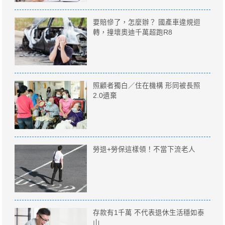
要賠慘了，怎麼辦？ 國產車違規迴
轉，撞壞奧迪千萬超跑R8
照顧者獨白／住在機構 形同被長照
2.0遺棄
勞退+勞保這樣領！不當下流老人
存款有1千萬 不代表退休生活穩如泰
山