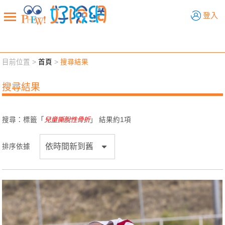
好險網
登入
目前位置 >
首頁
>
搜尋結果
新聞觀點
業務交流
好險懂生活
好險談健康
搜尋結果
退休先準備
好險學堂
輔銷工具
活動專區
搜尋：標籤「
兒童撕脫性骨折
」 結果約
1
項
排序依據