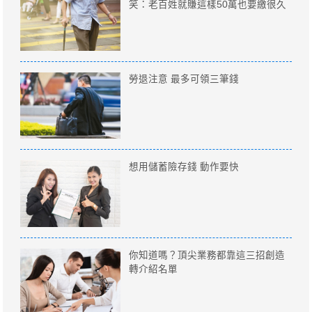
笑：老百姓就賺這樣50萬也要繳很久
勞退注意 最多可領三筆錢
想用儲蓄險存錢 動作要快
你知道嗎？頂尖業務都靠這三招創造
轉介紹名單