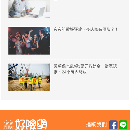
夜夜笙歌好狂放，夜店咖有風險？！
沒勞保也能領3萬元救助金 從寛認
定、24小時內發放
追蹤我們