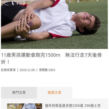
11歲男孩運動會跑完1500m 無法行走7天後骨
折！
記者邱茀濱
2019.11.08
瀏覽數:1902
熱門文章
推薦文章
撞死林賢喜遭求償2300萬 29K騎士苦