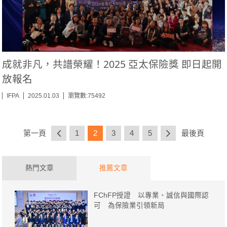
成就非凡，共譜榮耀！2025 亞太保險獎 即日起開
放報名
IFPA
2025.01.03
瀏覽數:75492
第一頁
1
2
3
4
5
最後頁
熱門文章
推薦文章
FChFP授證 以專業、誠信與國際認
可 為保險業引領新局