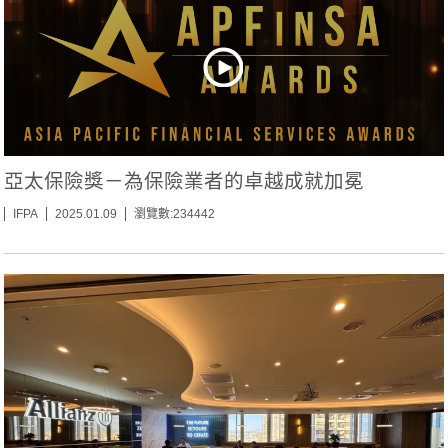
亞太保險獎－為保險業者的卓越成就加冕
IFPA
2025.01.09
瀏覽數:234442