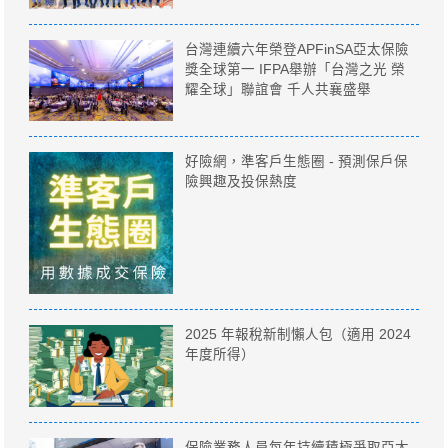
台灣連續六年榮登APFinSA亞太保險
獎全球第一 IFPA舉辦「台灣之光 榮
耀全球」聯誼會 千人共襄盛舉
好險網，準客戶生態圈 - 預測保戶保
險興趣及投保熱度
2025 年報稅新制懶人包（適用 2024
年度所得）
保險業務人員每年持續積極爭取亞太