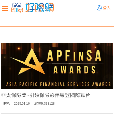
好險網
登入
新聞觀點
業務交流
好險懂生活
好險談健康
退休先準備
好險學堂
輔銷工具
活動專區
亞太保險獎~引領保險夥伴榮登國際舞台
IFPA
2025.01.16
瀏覽數:333128