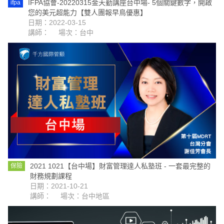
IFPA協會-20220315金天勤講座台中場- 5個關鍵數字，開啟
ifpa
您的美元超能力【雙人團報早鳥優惠】
日期：2022-03-15
講師：
場次：台中
2021 1021【台中場】財富管理達人私塾班 - 一套最完整的
保險
財務規劃課程
日期：2021-10-21
講師：
場次：台中地區