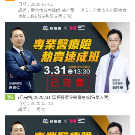
日期：2020-07-01
講師：愛他命首席醫師-翁梓華
場次：台北市中山區南京
東路二段6號6樓(達文西空間）
(已完售)2020331 專業醫療險熱賣速成班(單人票)
保險
日期：2020-03-13
講師：
場次：