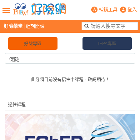
PHEW!好險網
輔銷工具
登入
好險學堂
近期開課
新聞觀點
業務交流
好險懂生活
好險談健康
好險專區
IFPA專區
退休先準備
好險學堂
輔銷工具
活動專區
此分類目前沒有招生中課程，敬請期待！
過往課程