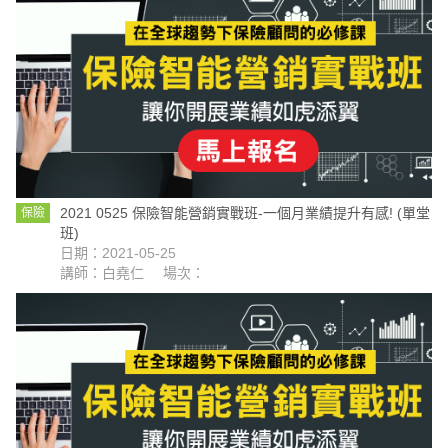
2021 0525 保險智能營銷實戰班-一個月業績提升有感! (單堂
保險
班)
日期：2021-05-25
講師：白堯仁
場次：