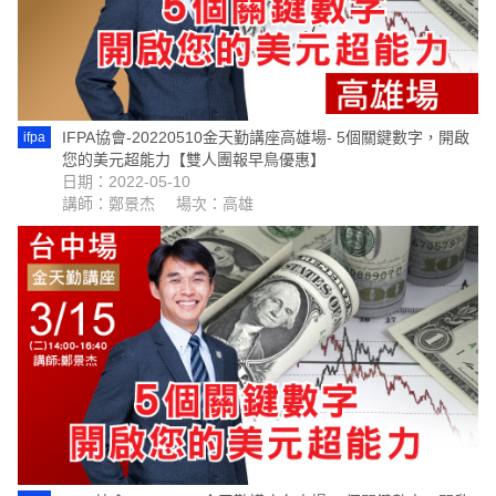
IFPA協會-20220510金天勤講座高雄場- 5個關鍵數字，開啟
ifpa
您的美元超能力【雙人團報早鳥優惠】
日期：2022-05-10
講師：鄭景杰
場次：高雄