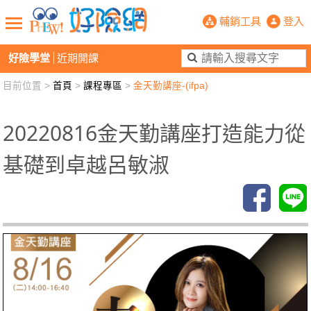
PHEW!好險網
輔銷工具
登入
好險學堂
近期開課
目前位置 >
首頁
>
課程專區
>
金天勤講座-(ifpa)
新聞觀點
業務交流
好險懂生活
好險談健康
退休先準備
好險學堂
輔銷工具
活動專區
20220816金天勤講座打造能力從
基礎到卓越呂敏淑