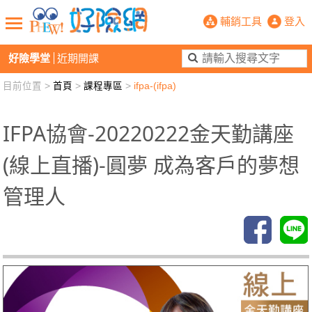
PHEW!好險網
輔銷工具
登入
好險學堂
近期開課
目前位置 >
首頁
>
課程專區
>
ifpa-(ifpa)
新聞觀點
業務交流
好險懂生活
好險談健康
退休先準備
好險學堂
輔銷工具
活動專區
IFPA協會-20220222金天勤講座
(線上直播)-圓夢 成為客戶的夢想
管理人