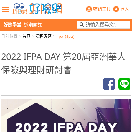
PHEW!好險網
輔銷工具
登入
好險學堂
近期開課
目前位置 >
首頁
>
課程專區
>
ifpa-(ifpa)
新聞觀點
業務交流
好險懂生活
好險談健康
退休先準備
好險學堂
輔銷工具
活動專區
2022 IFPA DAY 第20屆亞洲華人
保險與理財研討會