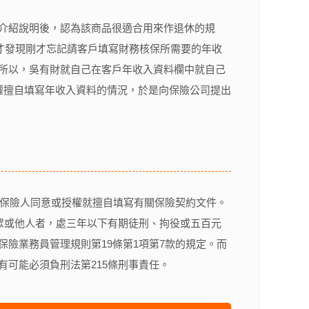
介紹說明後，認為該商品很適合用來作退休的規
，才發現剛才忘記請客戶填寫財務核保所需要的年收
所以，吳有財就自己在客戶年收入資料欄中就自己
權擅自填寫年收入資料的情況，於是向保險公司提出
被保險人同意或授權就擅自填寫有關保險契約文件。
眾或他人者，處三年以下有期徒刑、拘役或五百元
險業務員管理規則第19條第1項第7款的規定。而
可能必須負刑法第215條刑事責任。