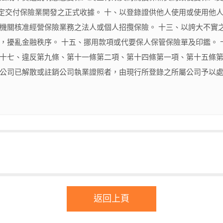
定交付保險業開發之正式收據。 十、以登錄證供他人使用或使用他人
管機關核准經營保險業務之法人或個人招攬保險。 十三、以誇大不實
宣，擾亂金融秩序。 十五、挪用款項或代要保人保管保險單及印鑑。
 十七、違反第九條、第十一條第二項、第十四條第一項、第十五條第
屬公司已解散或註銷公司執業證照者，由現行所登錄之所屬公司予以處
返回上頁