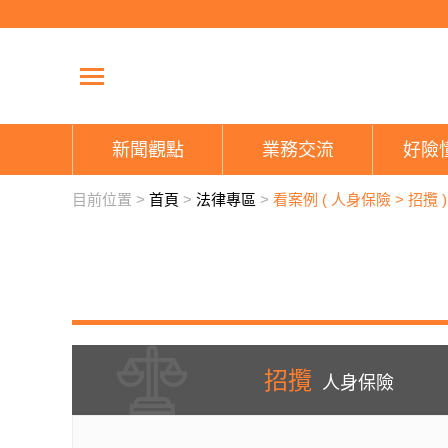
新聞觀點
業務交流
好險
目前位置 >
首頁
>
法律專區
>
看案例 (
人身保險
>
招攬
)
招攬
人身保險