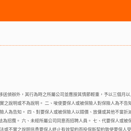
移送偵辦外，其行為時之所屬公司並應按其情節輕重，予以三個月以
不實之說明或不為說明。 二、唆使要保人或被保險人對保險人為不告
保險人為告知。 四、對要保人或被保險人以錯價、放傭或其他不當折
法為招攬。 六、未經所屬公司同意而招聘人員。 七、代要保人或被
方法或不實之說明慫恿要保人終止有效契約而投保新契約致使要保人受