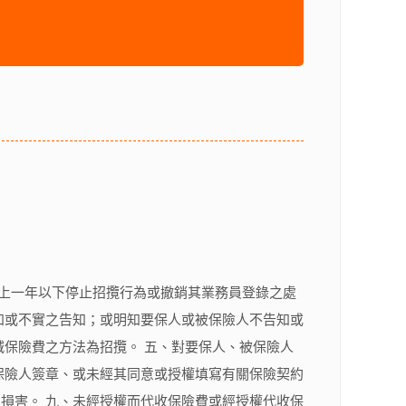
上一年以下停止招攬行為或撤銷其業務員登錄之處
知或不實之告知；或明知要保人或被保險人不告知或
減保險費之方法為招攬。 五、對要保人、被保險人
保險人簽章、或未經其同意或授權填寫有關保險契約
損害。 九、未經授權而代收保險費或經授權代收保