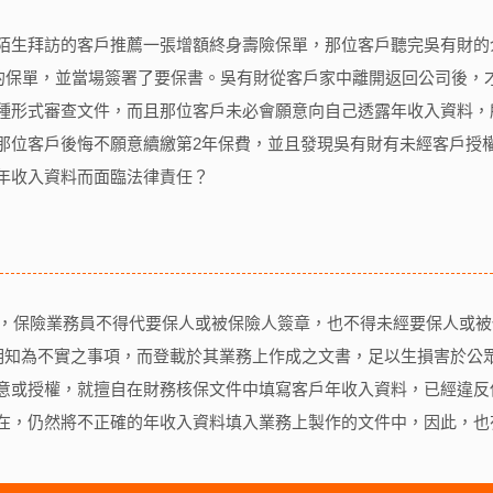
陌生拜訪的客戶推薦一張增額終身壽險保單，那位客戶聽完吳有財的
元的保單，並當場簽署了要保書。吳有財從客戶家中離開返回公司後
種形式審查文件，而且那位客戶未必會願意向自己透露年收入資料，
那位客戶後悔不願意續繳第2年保費，並且發現吳有財有未經客戶授
年收入資料而面臨法律責任？
規定，保險業務員不得代要保人或被保險人簽章，也不得未經要保人或
，明知為不實之事項，而登載於其業務上作成之文書，足以生損害於公
意或授權，就擅自在財務核保文件中填寫客戶年收入資料，已經違反保
在，仍然將不正確的年收入資料填入業務上製作的文件中，因此，也有