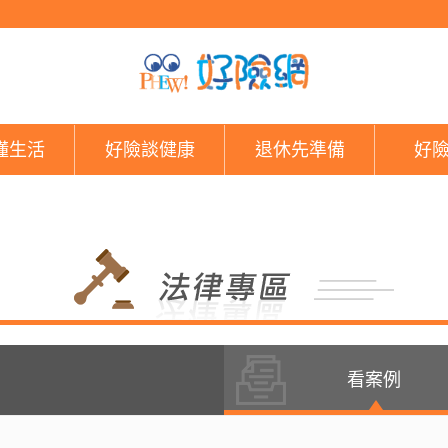
好險網
懂生活
好險談健康
退休先準備
好
看案例