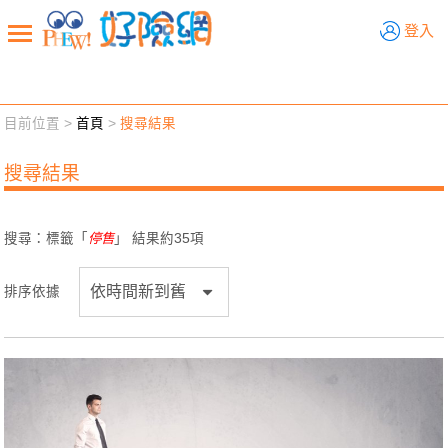
好險網
登入
目前位置 >
首頁
>
搜尋結果
新聞觀點
業務交流
好險懂生活
好險談健康
搜尋結果
退休先準備
好險學堂
輔銷工具
活動專區
搜尋：標籤「
停售
」 結果約
35
項
排序依據