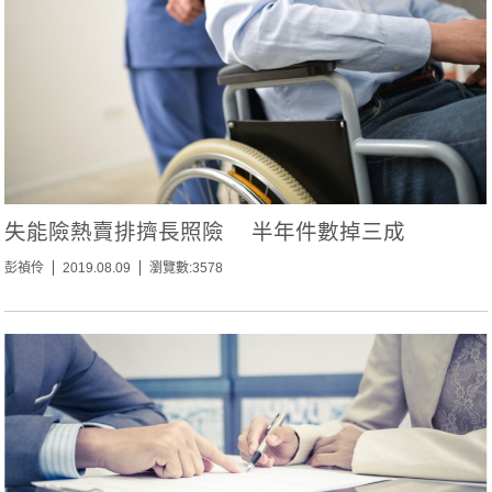
失能險熱賣排擠長照險 半年件數掉三成
彭禎伶
2019.08.09
瀏覽數:3578