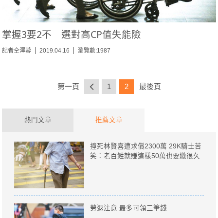
掌握3要2不 選對高CP值失能險
記者仝澤蓉
2019.04.16
瀏覽數:1987
第一頁
1
2
最後頁
熱門文章
推薦文章
撞死林賢喜遭求償2300萬 29K騎士苦
笑：老百姓就賺這樣50萬也要繳很久
勞退注意 最多可領三筆錢