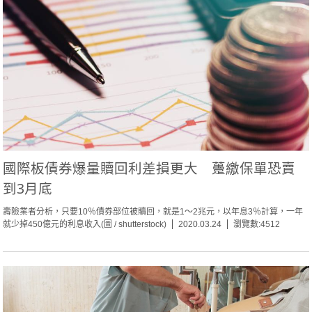
國際板債券爆量贖回利差損更大 躉繳保單恐賣
到3月底
壽險業者分析，只要10％債券部位被贖回，就是1～2兆元，以年息3％計算，一年
就少掉450億元的利息收入(圖 / shutterstock)
2020.03.24
瀏覽數:4512