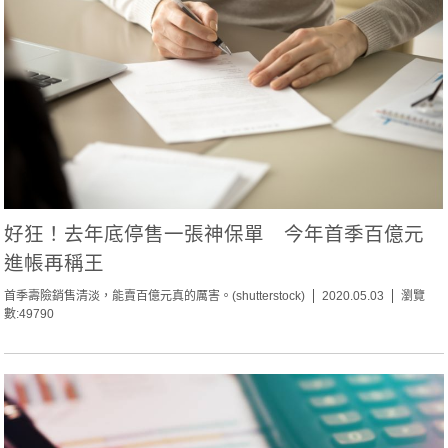
好狂！去年底停售一張神保單 今年首季百億元
進帳再稱王
首季壽險銷售清淡，能賣百億元真的厲害。(shutterstock)
2020.05.03
瀏覽
數:49790