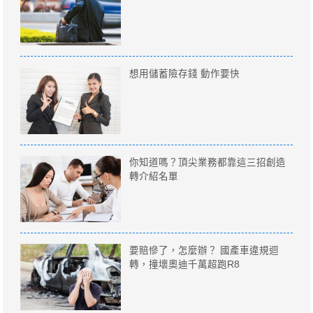
想用儲蓄險存錢 動作要快
你知道嗎？頂尖業務都靠這三招創造
轉介紹名單
要賠慘了，怎麼辦？ 國產車違規迴
轉，撞壞奧迪千萬超跑R8