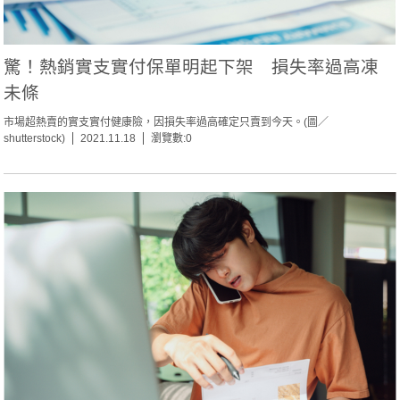
驚！熱銷實支實付保單明起下架 損失率過高凍
未條
市場超熱賣的實支實付健康險，因損失率過高確定只賣到今天。(圖／
shutterstock)
2021.11.18
瀏覽數:0