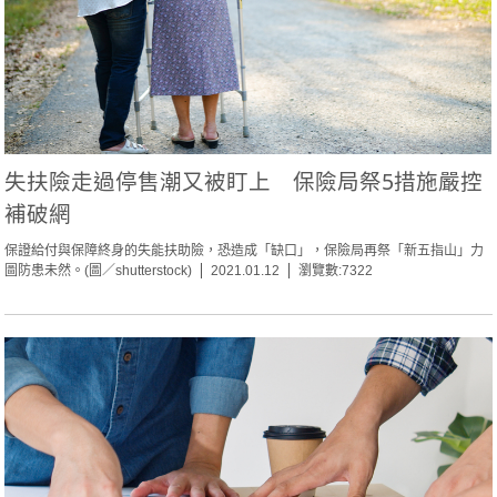
失扶險走過停售潮又被盯上 保險局祭5措施嚴控
補破網
保證給付與保障終身的失能扶助險，恐造成「缺口」，保險局再祭「新五指山」力
圖防患未然。(圖／shutterstock)
2021.01.12
瀏覽數:7322