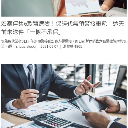
宏泰停售6款醫療險！保經代無預警接噩耗 這天
前未送件「一概不承保」
保險經代業者6日下午無預警接到宏泰人壽通知，即日起暫停銷售六張醫療險附約保
單。(圖／shutterstock)
2021.09.07
瀏覽數:4865