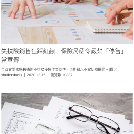
失扶險銷售狂踩紅線 保險局函令嚴禁「停售」
當宣傳
金管會要求銷售通路不得以停售作為宣傳，否則將以不當招攬開罰。(圖／
shutterstock)
2020.12.15
瀏覽數:10887