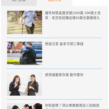
撞死林賢喜遭求償2300萬 29K騎士苦
笑：老百姓就賺這樣50萬也要繳很久
勞退注意 最多可領三筆錢
想用儲蓄險存錢 動作要快
你知道嗎？頂尖業務都靠這三招創造