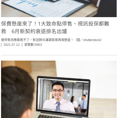
保費懸崖來了！1大致命點停售、視訊投保都難
救 6月新契約衰退排名出爐
連停售效應都救不了，新冠肺炎讓壽險業再現懸崖。（圖／shutterstock）
2021.07.12
瀏覽數:5963