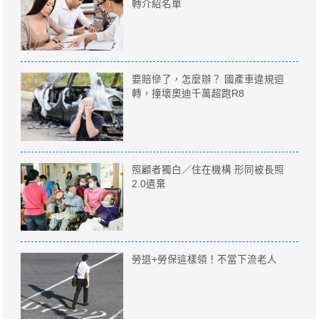
轉介紹名單
要賠慘了，怎麼辦？ 國產車違規迴
轉，撞壞奧迪千萬超跑R8
照顧者獨白／住在機構 形同被長照
2.0遺棄
勞退+勞保這樣領！不當下流老人