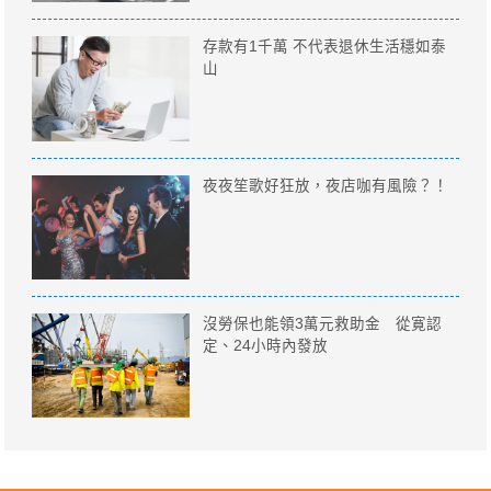
存款有1千萬 不代表退休生活穩如泰
山
夜夜笙歌好狂放，夜店咖有風險？！
沒勞保也能領3萬元救助金 從寛認
定、24小時內發放