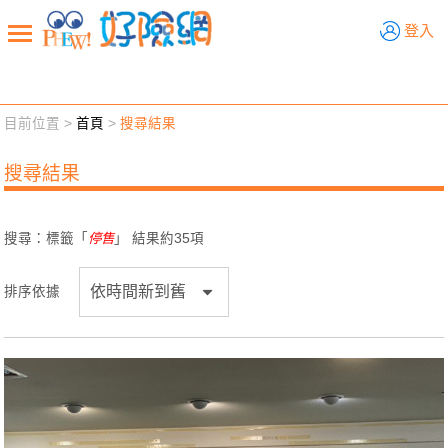
好險網
登入
目前位置 >
首頁
>
搜尋結果
新聞觀點
業務交流
好險懂生活
好險談健康
搜尋結果
退休先準備
好險學堂
輔銷工具
活動專區
搜尋：標籤「
停售
」 結果約
35
項
排序依據