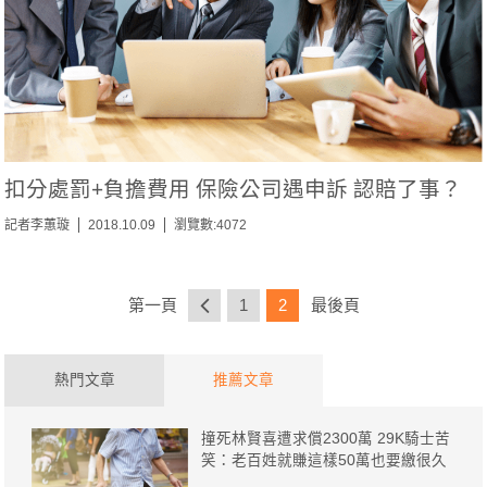
扣分處罰+負擔費用 保險公司遇申訴 認賠了事？
記者李蕙璇
2018.10.09
瀏覽數:4072
第一頁
1
2
最後頁
熱門文章
推薦文章
撞死林賢喜遭求償2300萬 29K騎士苦
笑：老百姓就賺這樣50萬也要繳很久