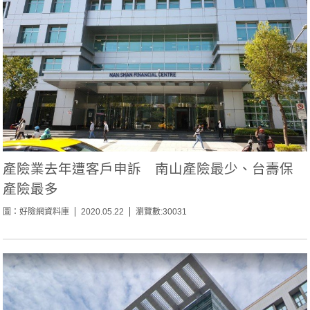
產險業去年遭客戶申訴 南山產險最少、台壽保
產險最多
圖：好險網資料庫
2020.05.22
瀏覽數:30031