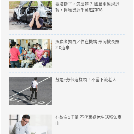
要賠慘了，怎麼辦？ 國產車違規迴
轉，撞壞奧迪千萬超跑R8
照顧者獨白／住在機構 形同被長照
2.0遺棄
勞退+勞保這樣領！不當下流老人
存款有1千萬 不代表退休生活穩如泰
山