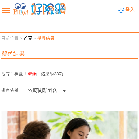
好險網
登入
目前位置 >
首頁
>
搜尋結果
新聞觀點
業務交流
好險懂生活
好險談健康
搜尋結果
退休先準備
好險學堂
輔銷工具
活動專區
搜尋：標籤「
申訴
」 結果約
33
項
排序依據