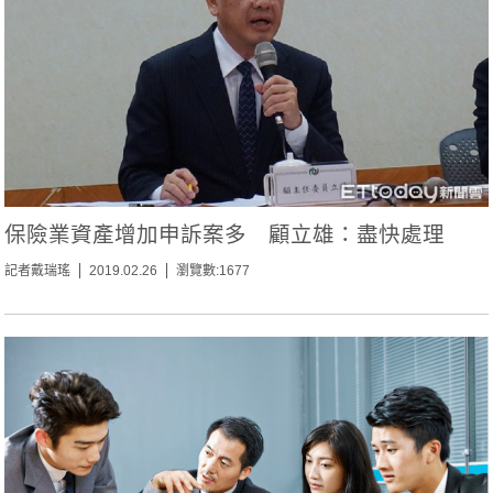
保險業資產增加申訴案多 顧立雄：盡快處理
記者戴瑞瑤
2019.02.26
瀏覽數:1677