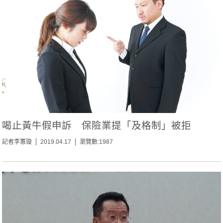
喝止黃牛假申訴 保險業提「及格制」被拒
記者李蕙璇
2019.04.17
瀏覽數:1987