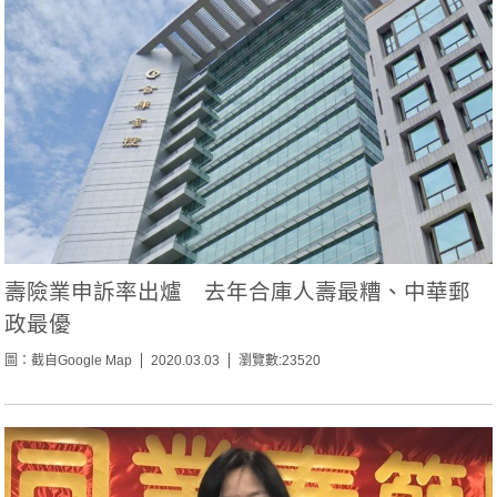
壽險業申訴率出爐 去年合庫人壽最糟、中華郵
政最優
圖：截自Google Map
2020.03.03
瀏覽數:23520