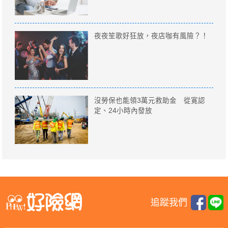
夜夜笙歌好狂放，夜店咖有風險？！
沒勞保也能領3萬元救助金 從寛認
定、24小時內發放
追蹤我們