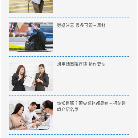
勞退注意 最多可領三筆錢
想用儲蓄險存錢 動作要快
你知道嗎？頂尖業務都靠這三招創造
轉介紹名單